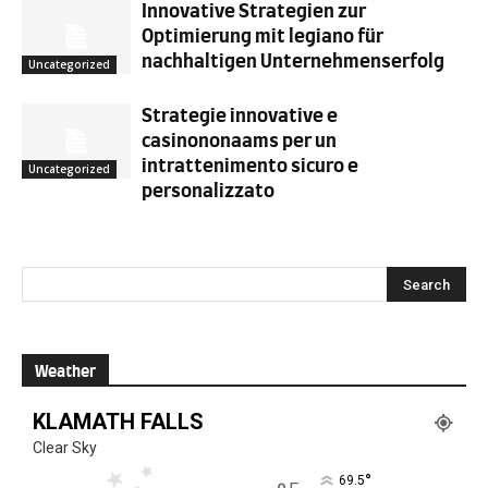
Innovative Strategien zur
Optimierung mit legiano für
nachhaltigen Unternehmenserfolg
Uncategorized
Strategie innovative e
casinononaams per un
intrattenimento sicuro e
Uncategorized
personalizzato
Weather
KLAMATH FALLS
Clear Sky
°
69.5