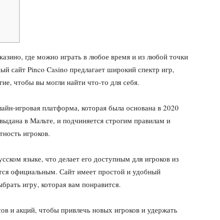
казино, где можно играть в любое время и из любой точки
ый сайт Pinco Casino предлагает широкий спектр игр,
гие, чтобы вы могли найти что-то для себя.
йн-игровая платформа, которая была основана в 2020
 выдана в Мальте, и подчиняется строгим правилам и
тность игроков.
сском языке, что делает его доступным для игроков из
яется официальным. Сайт имеет простой и удобный
ыбрать игру, которая вам понравится.
сов и акций, чтобы привлечь новых игроков и удержать