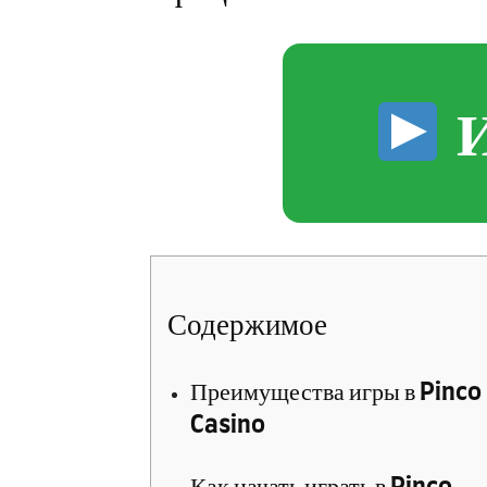
И
Содержимое
Преимущества игры в Pinco
Casino