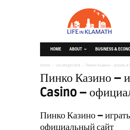
Life
in
Klamath
HOME
ABOUT
BUSINESS & ECON
Home
Uncategorized
Пинко Казино – играть в
Пинко Казино – и
Casino – официа
Пинко Казино – играть
официальный сайт