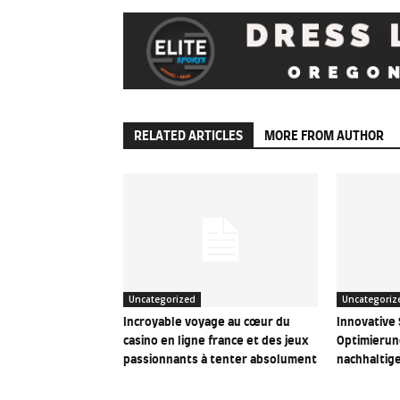
RELATED ARTICLES
MORE FROM AUTHOR
Uncategorized
Uncategoriz
Incroyable voyage au cœur du
Innovative 
casino en ligne france et des jeux
Optimierung
passionnants à tenter absolument
nachhaltig