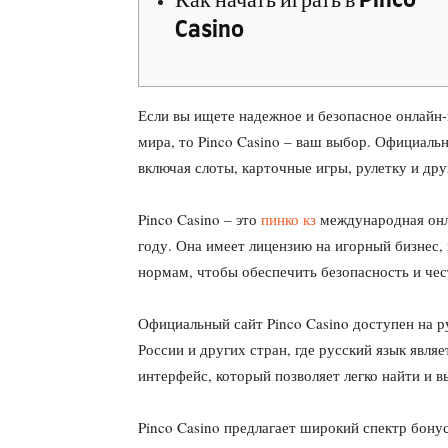
Как начать играть в Pinco
Casino
Если вы ищете надежное и безопасное онлайн-
мира, то Pinco Casino – ваш выбор. Официальн
включая слоты, карточные игры, рулетку и дру
Pinco Casino – это
пинко кз
международная онла
году. Она имеет лицензию на игорный бизнес,
нормам, чтобы обеспечить безопасность и чес
Официальный сайт Pinco Casino доступен на ру
России и других стран, где русский язык явл
интерфейс, который позволяет легко найти и в
Pinco Casino предлагает широкий спектр бону