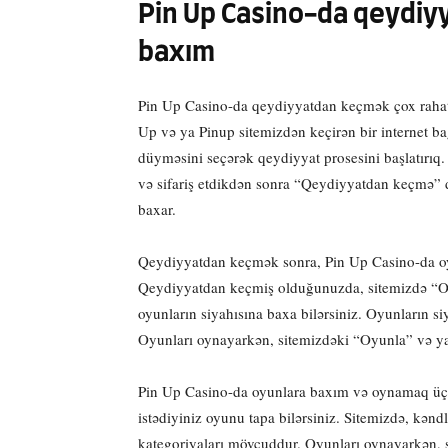
Pin Up Casino-da qeydiy
baxım
Pin Up Casino-da qeydiyyatdan keçmək çox rahat v
Up və ya Pinup sitemizdən keçirən bir internet ba
düyməsini seçərək qeydiyyat prosesini başlatırıq.
və sifariş etdikdən sonra “Qeydiyyatdan keçmə” 
baxar.
Qeydiyyatdan keçmək sonra, Pin Up Casino-da oyu
Qeydiyyatdan keçmiş olduğunuzda, sitemizdə “O
oyunların siyahısına baxa bilərsiniz. Oyunların si
Oyunları oynayarkən, sitemizdəki “Oyunla” və ya
Pin Up Casino-da oyunlara baxım və oynamaq üçün
istədiyiniz oyunu tapa bilərsiniz. Sitemizdə, kəndl
kategoriyaları mövcuddur. Oyunları oynayarkən, 