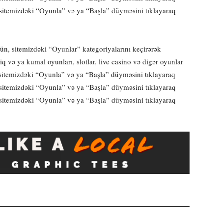
sitemizdəki “Oyunla” və ya “Başla” düyməsini tıklayaraq
, sitemizdəki “Oyunlar” kategoriyalarını keçirərək
iq və ya kumal oyunları, slotlar, live casino və digər oyunlar
sitemizdəki “Oyunla” və ya “Başla” düyməsini tıklayaraq
sitemizdəki “Oyunla” və ya “Başla” düyməsini tıklayaraq
sitemizdəki “Oyunla” və ya “Başla” düyməsini tıklayaraq