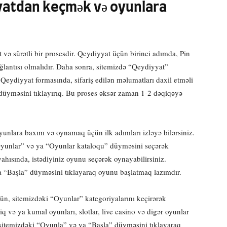
yatdan keçmək və oyunlara
ə sürətli bir prosesdir. Qeydiyyat üçün birinci adımda, Pin
ğlantısı olmalıdır. Daha sonra, sitemizdə “Qeydiyyat”
 Qeydiyyat formasında, sifariş edilən məlumatları daxil etməli
düyməsini tıklayırıq. Bu proses əksər zaman 1-2 dəqiqəyə
nlara baxım və oynamaq üçün ilk adımları izləyə bilərsiniz.
yunlar” və ya “Oyunlar kataloqu” düyməsini seçərək
yahısında, istədiyiniz oyunu seçərək oynayabilirsiniz.
 “Başla” düyməsini tıklayaraq oyunu başlatmaq lazımdır.
, sitemizdəki “Oyunlar” kategoriyalarını keçirərək
iq və ya kumal oyunları, slotlar, live casino və digər oyunlar
sitemizdəki “Oyunla” və ya “Başla” düyməsini tıklayaraq