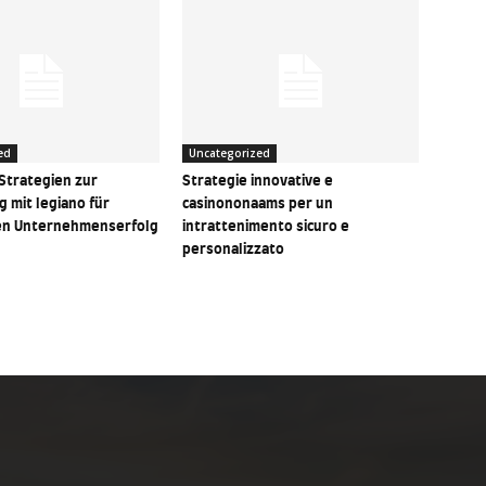
ed
Uncategorized
Strategien zur
Strategie innovative e
 mit legiano für
casinononaams per un
en Unternehmenserfolg
intrattenimento sicuro e
personalizzato