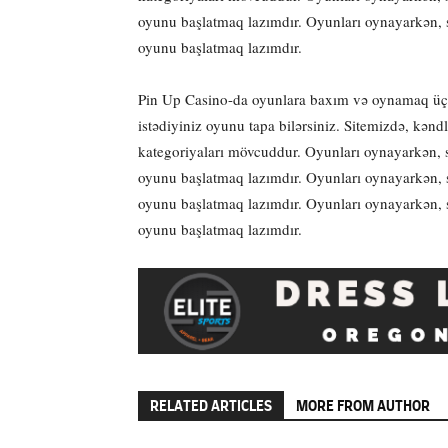
oyunu başlatmaq lazımdır. Oyunları oynayarkən, 
oyunu başlatmaq lazımdır.
Pin Up Casino-da oyunlara baxım və oynamaq üçün
istədiyiniz oyunu tapa bilərsiniz. Sitemizdə, kəndl
kategoriyaları mövcuddur. Oyunları oynayarkən, 
oyunu başlatmaq lazımdır. Oyunları oynayarkən, 
oyunu başlatmaq lazımdır. Oyunları oynayarkən, 
oyunu başlatmaq lazımdır.
RELATED ARTICLES
MORE FROM AUTHOR