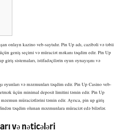
 onlayn kazino veb-saytıdır. Pin Up adı, cazibəli və təbii
r üçün geniş seçimi və müraciət məkanı təqdim edir. Pin Up
 giriş sistemaları, istifadəçilərin oyun oynayışını və
şı oyunları və məzmunları təqdim edir. Pin Up Casino veb-
etmək üçün minimal deposit limitini təmin edir. Pin Up
at məzmun müraciətlərini təmin edir. Ayrıca, pin up giriş
tərəfindən təqdim olunan məzmunlara müraciət edə bilərlər.
rı və nəticələri