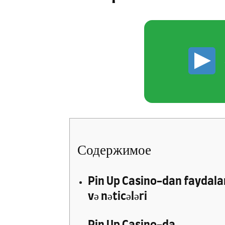
Содержимое
Pin Up Casino-dan faydala
və nəticələri