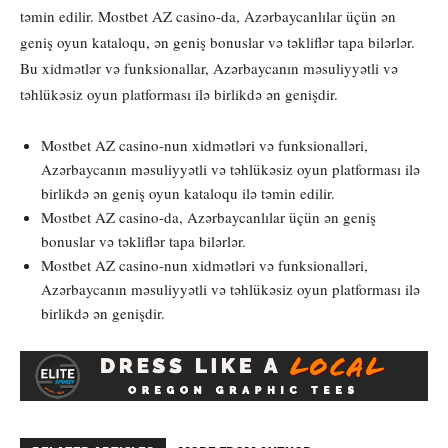
təmin edilir. Mostbet AZ casino-da, Azərbaycanlılar üçün ən
geniş oyun kataloqu, ən geniş bonuslar və təkliflər tapa bilərlər.
Bu xidmətlər və funksionallar, Azərbaycanın məsuliyyətli və
təhlükəsiz oyun platforması ilə birlikdə ən genişdir.
Mostbet AZ casino-nun xidmətləri və funksionalləri,
Azərbaycanın məsuliyyətli və təhlükəsiz oyun platforması ilə
birlikdə ən geniş oyun kataloqu ilə təmin edilir.
Mostbet AZ casino-da, Azərbaycanlılar üçün ən geniş
bonuslar və təkliflər tapa bilərlər.
Mostbet AZ casino-nun xidmətləri və funksionalləri,
Azərbaycanın məsuliyyətli və təhlükəsiz oyun platforması ilə
birlikdə ən genişdir.