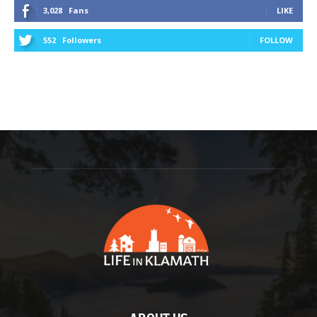
3,028
Fans
LIKE
552
Followers
FOLLOW