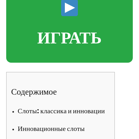
ИГРАТЬ
Содержимое
Слоты: классика и инновации
Инновационные слоты