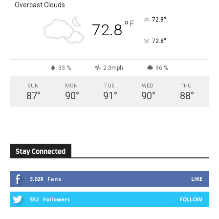
Overcast Clouds
°
72.8
°
F
72.8
°
72.8
33 %
2.3mph
96 %
SUN
MON
TUE
WED
THU
87
°
90
°
91
°
90
°
88
°
Stay Connected
3,028
Fans
LIKE
552
Followers
FOLLOW