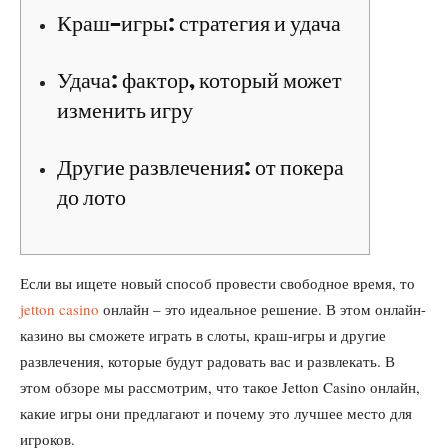
Краш-игры: стратегия и удача
Удача: фактор, который может
изменить игру
Другие развлечения: от покера
до лото
Если вы ищете новый способ провести свободное время, то
jetton casino
онлайн – это идеальное решение. В этом онлайн-
казино вы сможете играть в слоты, краш-игры и другие
развлечения, которые будут радовать вас и развлекать. В
этом обзоре мы рассмотрим, что такое Jetton Casino онлайн,
какие игры они предлагают и почему это лучшее место для
игроков.