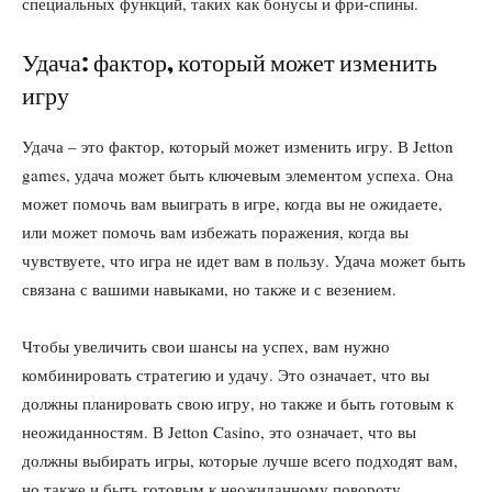
специальных функций, таких как бонусы и фри-спины.
Удача: фактор, который может изменить
игру
Удача – это фактор, который может изменить игру. В Jetton
games, удача может быть ключевым элементом успеха. Она
может помочь вам выиграть в игре, когда вы не ожидаете,
или может помочь вам избежать поражения, когда вы
чувствуете, что игра не идет вам в пользу. Удача может быть
связана с вашими навыками, но также и с везением.
Чтобы увеличить свои шансы на успех, вам нужно
комбинировать стратегию и удачу. Это означает, что вы
должны планировать свою игру, но также и быть готовым к
неожиданностям. В Jetton Casino, это означает, что вы
должны выбирать игры, которые лучше всего подходят вам,
но также и быть готовым к неожиданному повороту