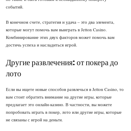
событий.
В конечном счете, стратегия и удача – это два элемента,
которые могут помочь вам выиграть в Jetton Casino.
Комбинирование этих двух факторов может помочь вам
достичь успеха и насладиться игрой.
Другие развлечения: от покера до
лото
Если вы ищете новые способов развлечься в Jetton Casino, то
вам стоит обратить внимание на другие игры, которые
предлагает это онлайн-казино. В частности, вы можете
попробовать играть в покер, лото или другие игры, которые
не связаны с игрой на деньги.