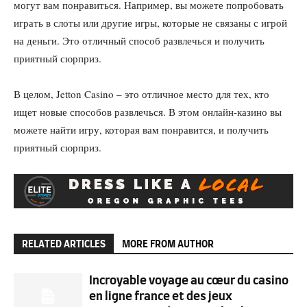
могут вам понравиться. Например, вы можете попробовать
играть в слоты или другие игры, которые не связаны с игрой
на деньги. Это отличный способ развлечься и получить
приятный сюрприз.
В целом, Jetton Casino – это отличное место для тех, кто
ищет новые способов развлечься. В этом онлайн-казино вы
можете найти игру, которая вам понравится, и получить
приятный сюрприз.
RELATED ARTICLES
MORE FROM AUTHOR
Incroyable voyage au cœur du casino
en ligne france et des jeux