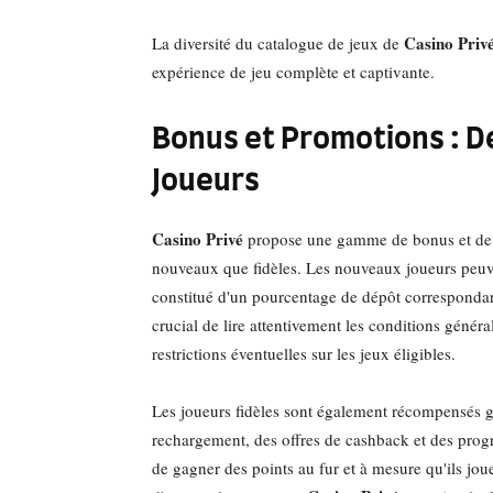
Casino Priv
La diversité du catalogue de jeux de
expérience de jeu complète et captivante.
Bonus et Promotions : De
Joueurs
Casino Privé
propose une gamme de bonus et de p
nouveaux que fidèles. Les nouveaux joueurs peuv
constitué d'un pourcentage de dépôt correspondant 
crucial de lire attentivement les conditions géné
restrictions éventuelles sur les jeux éligibles.
Les joueurs fidèles sont également récompensés g
rechargement, des offres de cashback et des pro
de gagner des points au fur et à mesure qu'ils jo