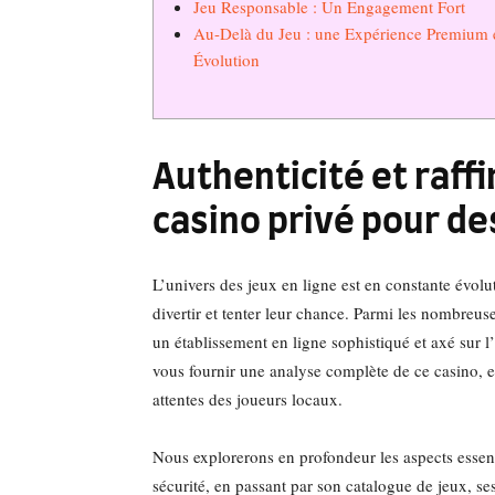
Jeu Responsable : Un Engagement Fort
Au-Delà du Jeu : une Expérience Premium 
Évolution
Authenticité et raff
casino privé pour des
L’univers des jeux en ligne est en constante évolu
divertir et tenter leur chance. Parmi les nombreus
un établissement en ligne sophistiqué et axé sur l’
vous fournir une analyse complète de ce casino, e
attentes des joueurs locaux.
Nous explorerons en profondeur les aspects essen
sécurité, en passant par son catalogue de jeux, se