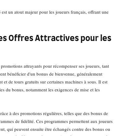
é
est un atout majeur pour les joueurs français, offrant une
s Offres Attractives pour les
romotions attrayants pour récompenser ses joueurs, tant
ent bénéficier d'un bonus de bienvenue, généralement
et de tours gratuits sur certaines machines à sous. Il est
rales du bonus, notamment les exigences de mise et les
râce à des promotions régulières, telles que des bonus de
grammes de fidélité. Ces programmes permettent aux joueurs
uent, qui peuvent ensuite être échangés contre des bonus ou