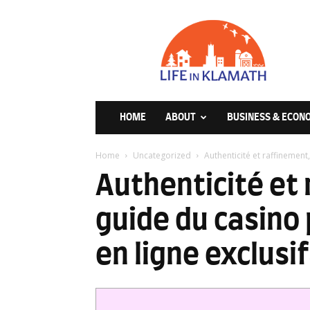
Life
in
Klamath
HOME
ABOUT
BUSINESS & ECON
Home
Uncategorized
Authenticité et raffinement
Authenticité et
guide du casino 
en ligne exclusi