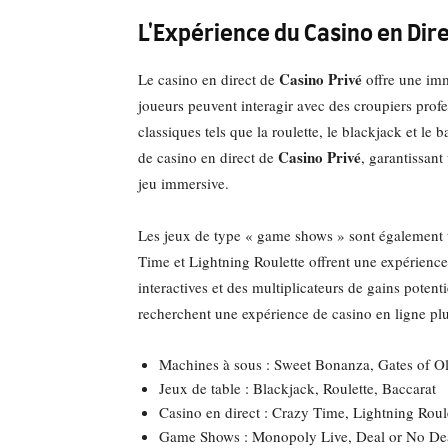
L'Expérience du Casino en Dir
Casino Privé
Le casino en direct de
offre une imm
joueurs peuvent interagir avec des croupiers profe
classiques tels que la roulette, le blackjack et le
Casino Privé
de casino en direct de
, garantissant
jeu immersive.
Les jeux de type « game shows » sont également 
Time et Lightning Roulette offrent une expérience 
interactives et des multiplicateurs de gains poten
recherchent une expérience de casino en ligne pl
Machines à sous : Sweet Bonanza, Gates of 
Jeux de table : Blackjack, Roulette, Baccarat
Casino en direct : Crazy Time, Lightning Rou
Game Shows : Monopoly Live, Deal or No Dea