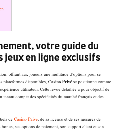
en
inement, votre guide du
 jeux en ligne exclusifs
tion, offrant aux joueurs une multitude d’options pour se
Casino Privé
es plateformes disponibles,
se positionne comme
expérience utilisateur. Cette revue détaillée a pour objectif de
n tenant compte des spécificités du marché français et des
Casino Privé
tiels de
, de sa licence et de ses mesures de
s bonus, ses options de paiement, son support client et son