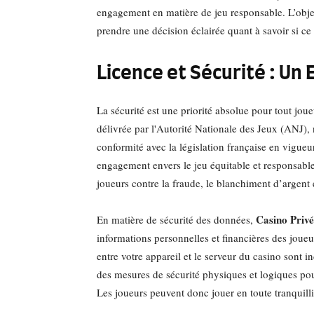
engagement en matière de jeu responsable. L’objec
prendre une décision éclairée quant à savoir si ce
Licence et Sécurité : Un
La sécurité est une priorité absolue pour tout jou
délivrée par l'Autorité Nationale des Jeux (ANJ),
conformité avec la législation française en vigueur.
engagement envers le jeu équitable et responsabl
joueurs contre la fraude, le blanchiment d’argent
Casino Privé
En matière de sécurité des données,
informations personnelles et financières des joueu
entre votre appareil et le serveur du casino sont i
des mesures de sécurité physiques et logiques pour
Les joueurs peuvent donc jouer en toute tranquilli