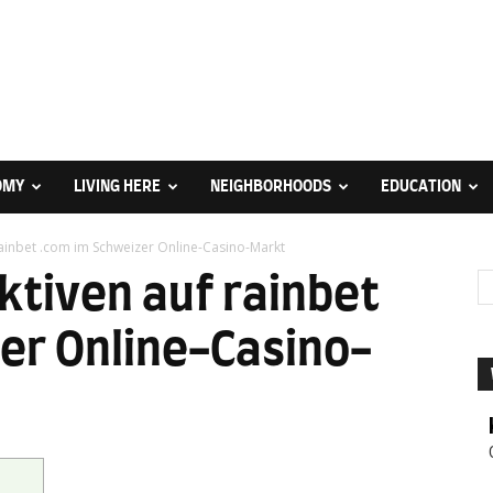
OMY
LIVING HERE
NEIGHBORHOODS
EDUCATION
rainbet .com im Schweizer Online-Casino-Markt
ktiven auf rainbet
er Online-Casino-