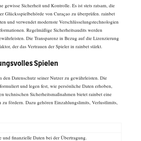
 gewisse Sicherheit und Kontrolle. Es ist stets ratsam, die
 der Glücksspielbehörde von Curaçao zu überprüfen. rainbet
daten und verwendet modernste Verschlüsselungstechnologien
Informationen. Regelmäßige Sicherheitsaudits werden
gewährleisten. Die Transparenz in Bezug auf die Lizenzierung
tor, der das Vertrauen der Spieler in rainbet stärkt.
ngsvolles Spielen
 den Datenschutz seiner Nutzer zu gewährleisten. Die
 formuliert und legen fest, wie persönliche Daten erhoben,
en technischen Sicherheitsmaßnahmen bietet rainbet eine
 zu fördern. Dazu gehören Einzahlungslimits, Verlustlimits,
e und finanzielle Daten bei der Übertragung.