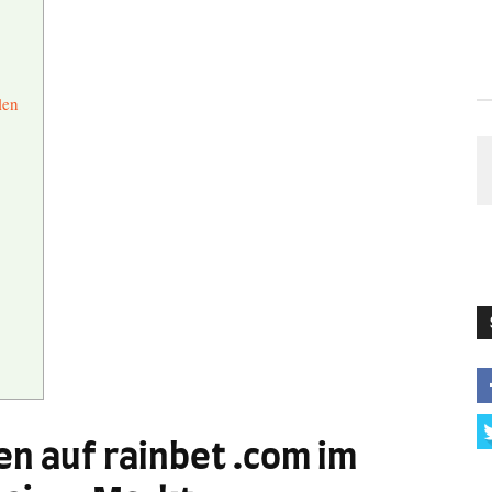
len
n auf rainbet .com im