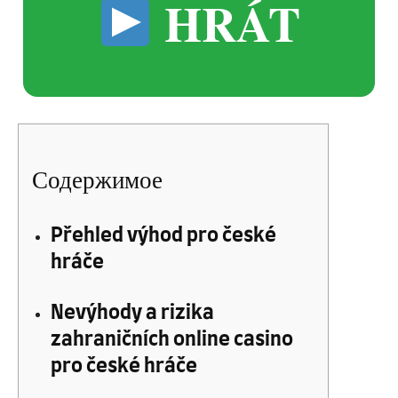
HRÁT
Содержимое
Přehled výhod pro české
hráče
Nevýhody a rizika
zahraničních online casino
pro české hráče