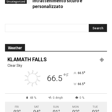
intrattenimento sicuro e
Uncategorized
personalizzato
Weather
KLAMATH FALLS
Clear Sky
°
66.5
°
F
66.5
°
66.5
48 %
0.4mph
0 %
FRI
SAT
SUN
MON
TUE