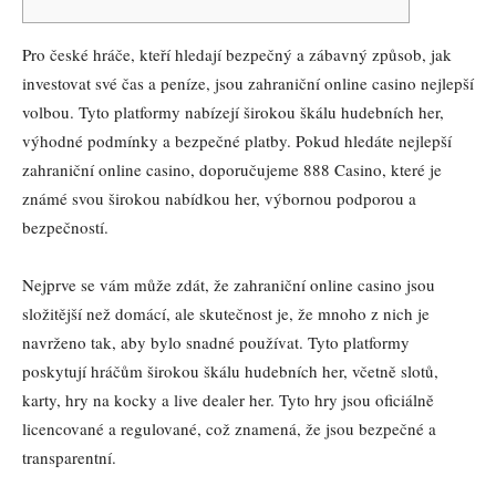
Pro české hráče, kteří hledají bezpečný a zábavný způsob, jak
investovat své čas a peníze, jsou zahraniční online casino nejlepší
volbou. Tyto platformy nabízejí širokou škálu hudebních her,
výhodné podmínky a bezpečné platby. Pokud hledáte nejlepší
zahraniční online casino, doporučujeme 888 Casino, které je
známé svou širokou nabídkou her, výbornou podporou a
bezpečností.
Nejprve se vám může zdát, že zahraniční online casino jsou
složitější než domácí, ale skutečnost je, že mnoho z nich je
navrženo tak, aby bylo snadné používat. Tyto platformy
poskytují hráčům širokou škálu hudebních her, včetně slotů,
karty, hry na kocky a live dealer her. Tyto hry jsou oficiálně
licencované a regulované, což znamená, že jsou bezpečné a
transparentní.