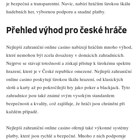
je bezpečná a transparentní. Navíc, nabízí hráčům širokou škálu
hudebních her, výbornou podporu a snadné platby.
Přehled výhod pro české hráče
Nejlepší zahraniční online casino nabízejí hráčům mnoho výhod,
které nemohou být zcela dosaženy v domácích zahradnicích.
Nejprve se stávají totožností a získají přístup k širokému spektru
hrazení, které je v České republice omezené. Nejlepší zahraniční
online casino poskytují širokou škálu hrazení, od klasických
slotů a karty až po pokročilejší hry jako poker a blackjack. Tyto
zahradnice jsou také známé svým vysokým standardem
bezpečnosti a kvality, což zajišťuje, že hráči jsou chráněni při
každém případě.
Nejlepší zahraniční online casino oferují také výkonné systémy
platby, které jsou rychlé a bezpečné. Mnoho z nich podporuje