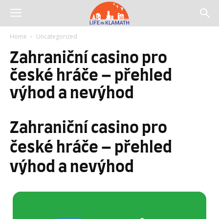
Home
Uncategorized
Zahraniční casino pro
české hráče – přehled
výhod a nevýhod
Zahraniční casino pro
české hráče – přehled
výhod a nevýhod