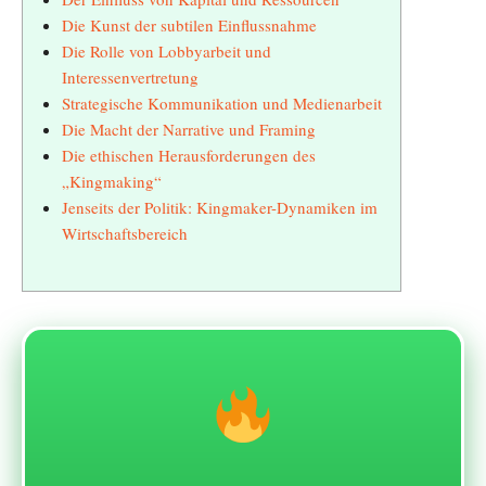
Die Kunst der subtilen Einflussnahme
Die Rolle von Lobbyarbeit und
Interessenvertretung
Strategische Kommunikation und Medienarbeit
Die Macht der Narrative und Framing
Die ethischen Herausforderungen des
„Kingmaking“
Jenseits der Politik: Kingmaker-Dynamiken im
Wirtschaftsbereich