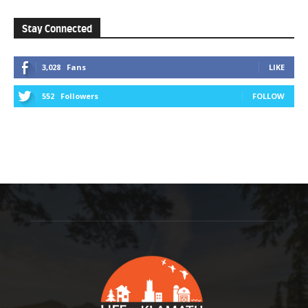
Stay Connected
3,028
Fans
LIKE
552
Followers
FOLLOW