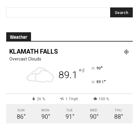
Weather
KLAMATH FALLS
Overcast Clouds
°
90
°
F
89.1
°
89.1
26 %
1.7mph
100 %
SUN
MON
TUE
WED
THU
86
°
90
°
91
°
90
°
88
°