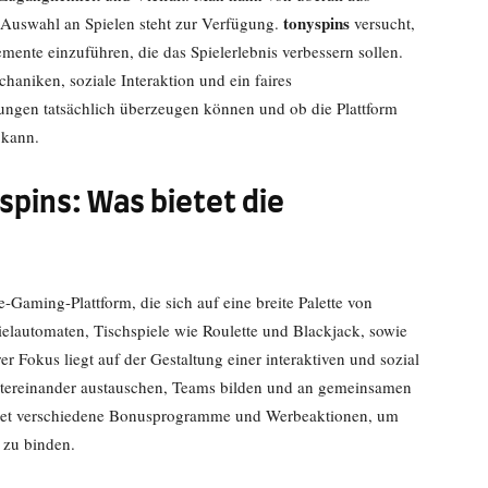
tonyspins
he Auswahl an Spielen steht zur Verfügung.
versucht,
emente einzuführen, die das Spielerlebnis verbessern sollen.
haniken, soziale Interaktion und ein faires
ungen tatsächlich überzeugen können und ob die Plattform
 kann.
spins: Was bietet die
-Gaming-Plattform, die sich auf eine breite Palette von
ielautomaten, Tischspiele wie Roulette und Blackjack, sowie
r Fokus liegt auf der Gestaltung einer interaktiven und sozial
untereinander austauschen, Teams bilden und an gemeinsamen
ietet verschiedene Bonusprogramme und Werbeaktionen, um
 zu binden.