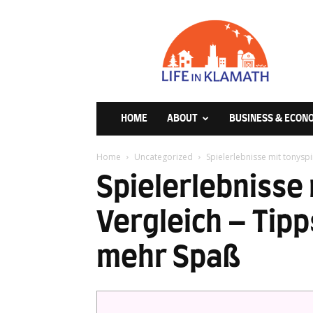
Life
in
Klamath
HOME
ABOUT
BUSINESS & ECON
Home
Uncategorized
Spielerlebnisse mit tonyspi
Spielerlebnisse 
Vergleich – Tipp
mehr Spaß