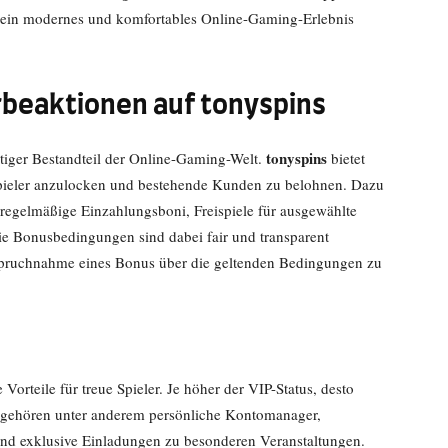
die ein modernes und komfortables Online-Gaming-Erlebnis
beaktionen auf tonyspins
tonyspins
iger Bestandteil der Online-Gaming-Welt.
bietet
 Spieler anzulocken und bestehende Kunden zu belohnen. Dazu
gelmäßige Einzahlungsboni, Freispiele für ausgewählte
ie Bonusbedingungen sind dabei fair und transparent
nanspruchnahme eines Bonus über die geltenden Bedingungen zu
 Vorteile für treue Spieler. Je höher der VIP-Status, desto
u gehören unter anderem persönliche Kontomanager,
nd exklusive Einladungen zu besonderen Veranstaltungen.