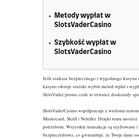
Metody wypłat w
SlotsVaderCasino
Szybkość wypłat w
SlotsVaderCasino
Jeśli szukasz bezpiecznego i wygodnego kasyna 
kasyno oferuje szeroki wybór metod wpłat i wypł
SlotsVader promo code to również doskonały spo
SlotsVaderCasino współpracuje z wieloma renomo
Mastercard, Skrill i Neteller. Dzięki temu możes
potrzebom. Wszystkie transakcje są szyfrowane i
bezpieczeństwa, co gwarantuje, że Twoje dane os