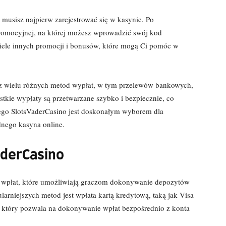
 musisz najpierw zarejestrować się w kasynie. Po
promocyjnej, na której możesz wprowadzić swój kod
iele innych promocji i bonusów, które mogą Ci pomóc w
z wielu różnych metod wypłat, w tym przelewów bankowych,
ystkie wypłaty są przetwarzane szybko i bezpiecznie, co
tego SlotsVaderCasino jest doskonałym wyborem dla
dnego kasyna online.
aderCasino
d wpłat, które umożliwiają graczom dokonywanie depozytów
arniejszych metod jest wpłata kartą kredytową, taką jak Visa
y, który pozwala na dokonywanie wpłat bezpośrednio z konta