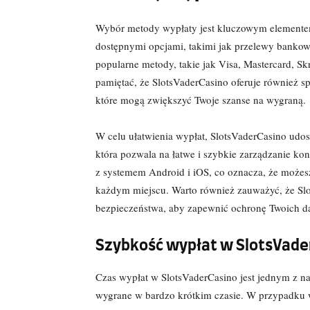
Wybór metody wypłaty jest kluczowym elementem
dostępnymi opcjami, takimi jak przelewy bankowe,
popularne metody, takie jak Visa, Mastercard, Skr
pamiętać, że SlotsVaderCasino oferuje również sp
które mogą zwiększyć Twoje szanse na wygraną.
W celu ułatwienia wypłat, SlotsVaderCasino udost
która pozwala na łatwe i szybkie zarządzanie ko
z systemem Android i iOS, co oznacza, że możesz
każdym miejscu. Warto również zauważyć, że Slo
bezpieczeństwa, aby zapewnić ochronę Twoich dan
Szybkość wypłat w SlotsVade
Czas wypłat w SlotsVaderCasino jest jednym z n
wygrane w bardzo krótkim czasie. W przypadku wy