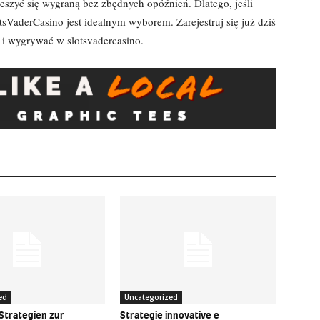
eszyć się wygraną bez zbędnych opóźnień. Dlatego, jeśli
sVaderCasino jest idealnym wyborem. Zarejestruj się już dziś
ć i wygrywać w slotsvadercasino.
ed
Uncategorized
Strategien zur
Strategie innovative e