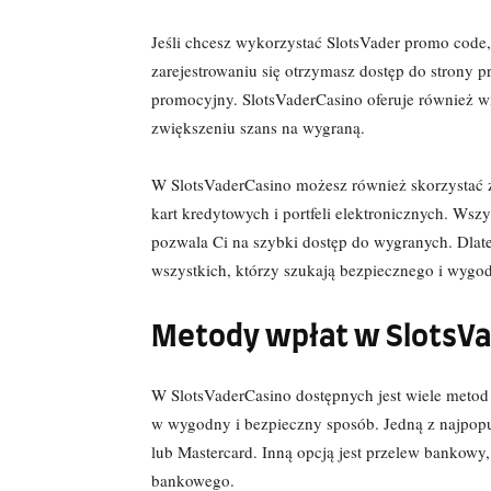
Jeśli chcesz wykorzystać SlotsVader promo code,
zarejestrowaniu się otrzymasz dostęp do strony 
promocyjny. SlotsVaderCasino oferuje również w
zwiększeniu szans na wygraną.
W SlotsVaderCasino możesz również skorzystać 
kart kredytowych i portfeli elektronicznych. Wsz
pozwala Ci na szybki dostęp do wygranych. Dla
wszystkich, którzy szukają bezpiecznego i wygo
Metody wpłat w SlotsV
W SlotsVaderCasino dostępnych jest wiele meto
w wygodny i bezpieczny sposób. Jedną z najpopul
lub Mastercard. Inną opcją jest przelew bankow
bankowego.