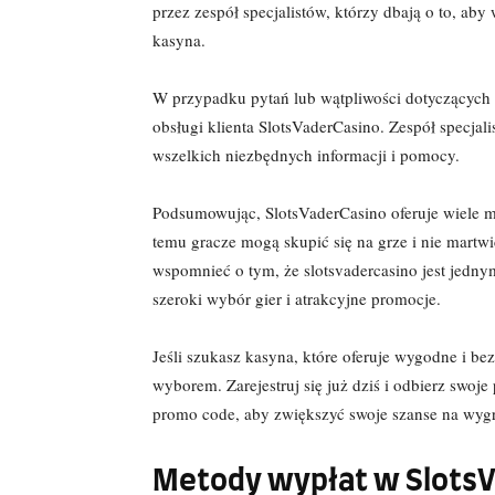
przez zespół specjalistów, którzy dbają o to, a
kasyna.
W przypadku pytań lub wątpliwości dotyczących 
obsługi klienta SlotsVaderCasino. Zespół specjali
wszelkich niezbędnych informacji i pomocy.
Podsumowując, SlotsVaderCasino oferuje wiele me
temu gracze mogą skupić się na grze i nie martwi
wspomnieć o tym, że slotsvadercasino jest jednym
szeroki wybór gier i atrakcyjne promocje.
Jeśli szukasz kasyna, które oferuje wygodne i be
wyborem. Zarejestruj się już dziś i odbierz swoj
promo code, aby zwiększyć swoje szanse na wyg
Metody wypłat w Slots