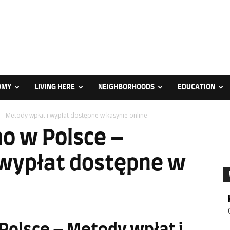
OMY
LIVING HERE
NEIGHBORHOODS
EDUCATION
– Metody wpłat i wypłat dostępne w kasynie online
o w Polsce –
 wypłat dostępne w