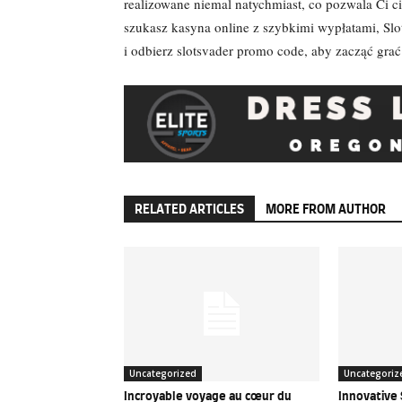
realizowane niemal natychmiast, co pozwala Ci ci
szukasz kasyna online z szybkimi wypłatami, Slot
i odbierz slotsvader promo code, aby zacząć gra
RELATED ARTICLES
MORE FROM AUTHOR
Uncategorized
Uncategoriz
Incroyable voyage au cœur du
Innovative 