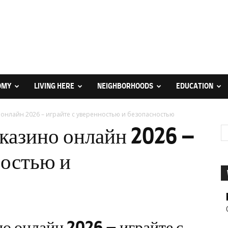
OMY
LIVING HERE
NEIGHBORHOODS
EDUCATION
онлайн 2026 – играйте с уверенностью и безопасностью
казино онлайн 2026 –
ностью и