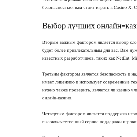
безопасностью, вам стоит играть в Casino X, C
Выбор лучших онлайн-кази
Вторым важным фактором является выбор слот
будет более привлекательным для вас. Вам нуж
известных разработчиков, таких как NetEnt, Mi
Третьим фактором является безопасность и на
имеет лицензию и использует современные тех
нужно также проверить, является ли казино чл
онлайн-казино.
Четвертым фактором является поддержка игрок
высококачественный сервис поддержки игроков