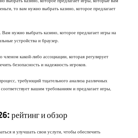
о выбрать казино, которое предлагает игры, которые вам
еньги, то вам нужно выбрать казино, которое предлагает
Вам нужно выбрать казино, которое предлагает игры на
льные устройства и браузер.
о членом какой-либо ассоциации, которая регулирует
ечить безопасность и надежность игроков.
процесс, требующий тщательного анализа различных
 соответствует вашим требованиям и предлагает игры,
6: рейтинг и обзор
аться и улучшать свои услуги, чтобы обеспечить