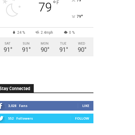
°
79
°
F
79
°
79
24 %
2.4mph
0 %
SAT
SUN
MON
TUE
WED
91
°
91
°
90
°
91
°
90
°
Stay Connected
3,028
Fans
LIKE
552
Followers
FOLLOW