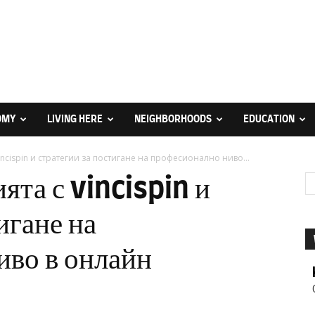
OMY
LIVING HERE
NEIGHBORHOODS
EDUCATION
incispin и стратегии за постигане на професионално ниво...
ята с vincispin и
игане на
иво в онлайн