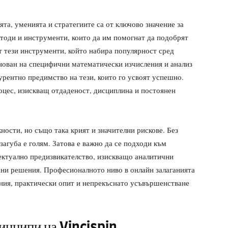
та, уменията и стратегиите са от ключово значение за
етоди и инструменти, които да им помогнат да подобрят
от тези инструменти, който набира популярност сред
снован на специфични математически изчисления и анализ
урентно предимство на тези, които го усвоят успешно.
оцес, изискващ отдаденост, дисциплина и постоянен
ости, но също така крият и значителни рискове. Без
загуба е голям. Затова е важно да се подходи към
електуално предизвикателство, изискващо аналитични
ани решения. Професионалното ниво в онлайн залаганията
ания, практически опит и непрекъснато усъвършенстване
инципи на Vincispin