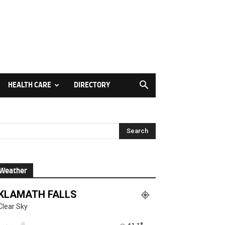
HEALTH CARE
DIRECTORY
Weather
KLAMATH FALLS
Clear Sky