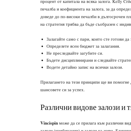
процент от капитала на всяка залога. Kelly Cri
печалба и коефициента на залога, за да опред
доведе до по-високи печалби в дългосрочен пл
на стратегия трябва да бъде съобразен с инд
Залагайте само с пари, които сте готови да 
Определете ясен бюджет за залагания.
Не преследвайте загубите си.
Бъдете дисциплинирани и следвайте стратег
Водете детайно запис на всички залози.
Прилагането на тези принципи ще ви помогне 
шансовете си за успех.
Различни видове залози и 
Vincispin
може да се прилага към различни вид
залози (комбинации) и залози на живо. Единичн