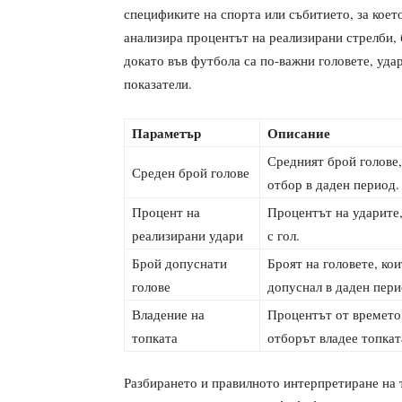
спецификите на спорта или събитието, за което
анализира процентът на реализирани стрелби, 
докато във футбола са по-важни головете, уда
показатели.
Параметър
Описание
Средният брой голове,
Среден брой голове
отбор в даден период.
Процент на
Процентът на ударите
реализирани удари
с гол.
Брой допуснати
Броят на головете, ко
голове
допуснал в даден пери
Владение на
Процентът от времето,
топката
отборът владее топкат
Разбирането и правилното интерпретиране на т