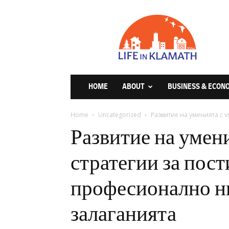
Life
in
Klamath
HOME
ABOUT
BUSINESS & ECON
Home
Uncategorized
Развитие на уменията с v
Развитие на умени
стратегии за пост
професионално н
залаганията