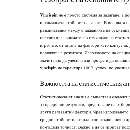
Vincispin
не е просто система за залагане, а п
оптималната стойност на залога. В основата н
разминавания между очакванията на букмейкъри
постига чрез внимателно изучаване на статист
играчите, отчитане на фактори като контузии,
повлияят на резултата. Използването на спец
значително да улесни този процес и да повиши 
vincispin
не гарантира 100% успех, но увелича
Важността на статистическия ан
Статистическият анализ е съществен елемент 
за предишни резултати, представяне на отборит
други релевантни фактори. Чрез използването 
средни стойности, стандартни отклонения и др
по-голяма точност. Важно е да се избират под