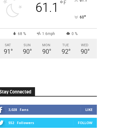
°
61.1
°
F
61.1
°
60
68 %
1.6mph
0 %
SAT
SUN
MON
TUE
WED
91
°
90
°
90
°
92
°
90
°
Stay Connected
3,028
Fans
LIKE
552
Followers
FOLLOW