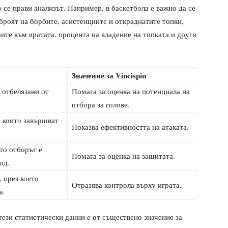
 се прави анализът. Например, в баскетбола е важно да се
броят на борбите, асистенциите и откраднатите топки,
рите към вратата, процента на владение на топката и други
Значение за Vincispin
 отбелязани от
Помага за оценка на потенциала на
отбора за голове.
, които завършват
Показва ефективността на атаката.
ито отборът е
Помага за оценка на защитата.
од.
 през което
Отразява контрола върху играта.
а.
ези статистически данни е от съществено значение за