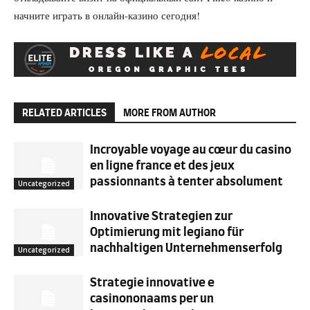
начните играть в онлайн-казино сегодня!
RELATED ARTICLES
MORE FROM AUTHOR
Incroyable voyage au cœur du casino
en ligne france et des jeux
passionnants à tenter absolument
Uncategorized
Innovative Strategien zur
Optimierung mit legiano für
nachhaltigen Unternehmenserfolg
Uncategorized
Strategie innovative e
casinononaams per un