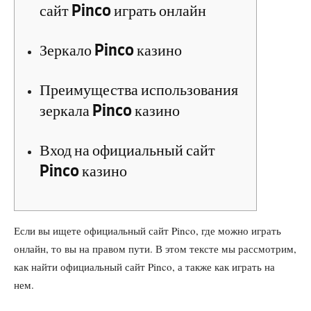
сайт Pinco играть онлайн
Зеркало Pinco казино
Преимущества использования
зеркала Pinco казино
Вход на официальный сайт
Pinco казино
Если вы ищете официальный сайт Pinco, где можно играть
онлайн, то вы на правом пути. В этом тексте мы рассмотрим,
как найти официальный сайт Pinco, а также как играть на
нем.