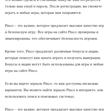
только ваш email и пароль. После регистрации, вы сможете
играть в любые игры, которые вам понравятся.
Pinco – это казино, которое предлагает высокое качество игр
и безопасную игру. Все игры на сайте Pinco проверены и
лицензированы, что обеспечивает безопасность игроков.
Кроме того, Pinco предлагает различные бонусы и акции,
которые помогут вам начать играть и получать выигрыши.
Бонусы и акции могут быть использованы для игры в любые
игры на сайте Pinco.
Если вы ищете зеркало Pinco, то вам доступны несколько
вариантов. Вы можете найти зеркало Pinco в интернете, или
использовать поиск в поисковых системах.
Pinco – это казино, которое предлагает высокое качество игр