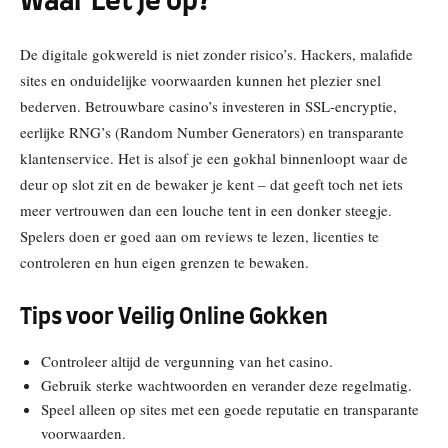
Waar Let je op?
De digitale gokwereld is niet zonder risico’s. Hackers, malafide
sites en onduidelijke voorwaarden kunnen het plezier snel
bederven. Betrouwbare casino’s investeren in SSL-encryptie,
eerlijke RNG’s (Random Number Generators) en transparante
klantenservice. Het is alsof je een gokhal binnenloopt waar de
deur op slot zit en de bewaker je kent – dat geeft toch net iets
meer vertrouwen dan een louche tent in een donker steegje.
Spelers doen er goed aan om reviews te lezen, licenties te
controleren en hun eigen grenzen te bewaken.
Tips voor Veilig Online Gokken
Controleer altijd de vergunning van het casino.
Gebruik sterke wachtwoorden en verander deze regelmatig.
Speel alleen op sites met een goede reputatie en transparante
voorwaarden.