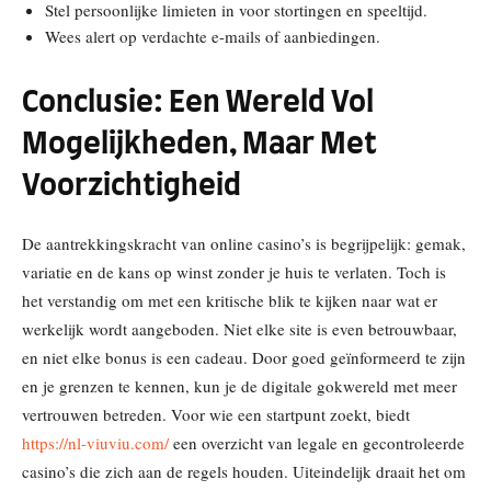
Stel persoonlijke limieten in voor stortingen en speeltijd.
Wees alert op verdachte e-mails of aanbiedingen.
Conclusie: Een Wereld Vol
Mogelijkheden, Maar Met
Voorzichtigheid
De aantrekkingskracht van online casino’s is begrijpelijk: gemak,
variatie en de kans op winst zonder je huis te verlaten. Toch is
het verstandig om met een kritische blik te kijken naar wat er
werkelijk wordt aangeboden. Niet elke site is even betrouwbaar,
en niet elke bonus is een cadeau. Door goed geïnformeerd te zijn
en je grenzen te kennen, kun je de digitale gokwereld met meer
vertrouwen betreden. Voor wie een startpunt zoekt, biedt
https://nl-viuviu.com/
een overzicht van legale en gecontroleerde
casino’s die zich aan de regels houden. Uiteindelijk draait het om