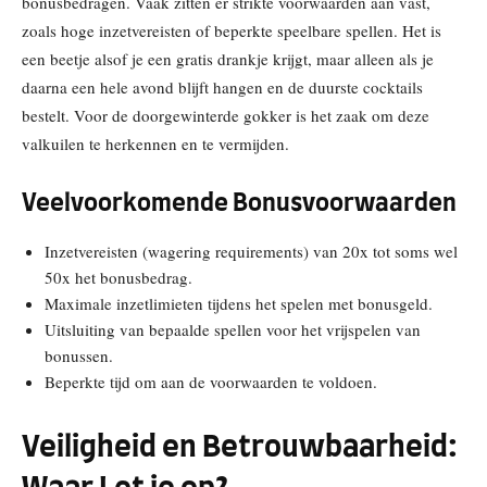
bonusbedragen. Vaak zitten er strikte voorwaarden aan vast,
zoals hoge inzetvereisten of beperkte speelbare spellen. Het is
een beetje alsof je een gratis drankje krijgt, maar alleen als je
daarna een hele avond blijft hangen en de duurste cocktails
bestelt. Voor de doorgewinterde gokker is het zaak om deze
valkuilen te herkennen en te vermijden.
Veelvoorkomende Bonusvoorwaarden
Inzetvereisten (wagering requirements) van 20x tot soms wel
50x het bonusbedrag.
Maximale inzetlimieten tijdens het spelen met bonusgeld.
Uitsluiting van bepaalde spellen voor het vrijspelen van
bonussen.
Beperkte tijd om aan de voorwaarden te voldoen.
Veiligheid en Betrouwbaarheid: