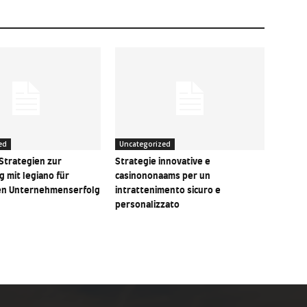
ed
Uncategorized
Strategien zur
Strategie innovative e
 mit legiano für
casinononaams per un
en Unternehmenserfolg
intrattenimento sicuro e
personalizzato