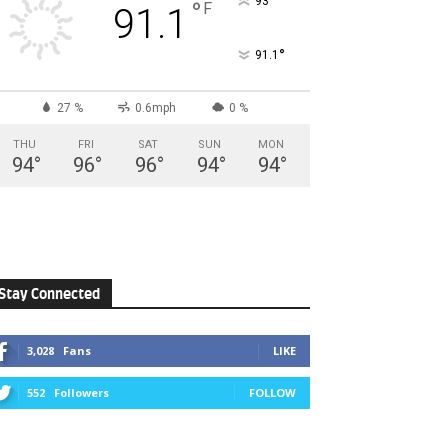
°
93
°
F
91.1
°
91.1
27 %
0.6mph
0 %
THU
FRI
SAT
SUN
MON
94
°
96
°
96
°
94
°
94
°
Stay Connected
3,028
Fans
LIKE
552
Followers
FOLLOW