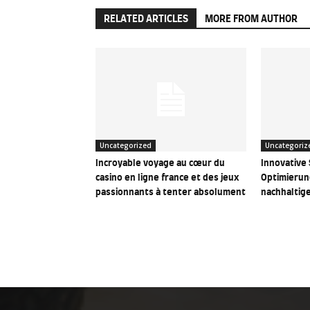
RELATED ARTICLES
MORE FROM AUTHOR
Uncategorized
Uncategoriz
Incroyable voyage au cœur du
Innovative 
casino en ligne france et des jeux
Optimierung
passionnants à tenter absolument
nachhaltig