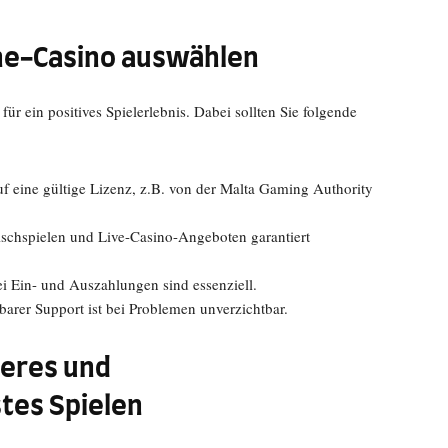
line-Casino auswählen
ür ein positives Spielerlebnis. Dabei sollten Sie folgende
f eine gültige Lizenz, z.B. von der Malta Gaming Authority
 Tischspielen und Live-Casino-Angeboten garantiert
ei Ein- und Auszahlungen sind essenziell.
arer Support ist bei Problemen unverzichtbar.
heres und
es Spielen