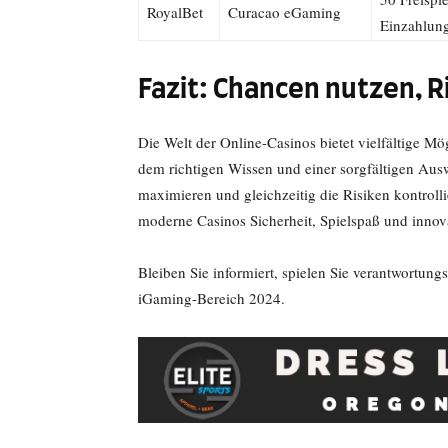
RoyalBet
Curacao eGaming
Einzahlun
Fazit: Chancen nutzen, 
Die Welt der Online-Casinos bietet vielfältige M
dem richtigen Wissen und einer sorgfältigen Aus
maximieren und gleichzeitig die Risiken kontroll
moderne Casinos Sicherheit, Spielspaß und innova
Bleiben Sie informiert, spielen Sie verantwortu
iGaming-Bereich 2024.