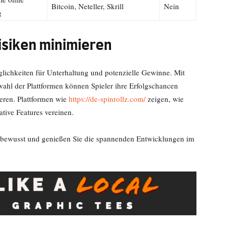
Bitcoin, Neteller, Skrill
Nein
g
Risiken minimieren
öglichkeiten für Unterhaltung und potenzielle Gewinne. Mit
wahl der Plattformen können Spieler ihre Erfolgschancen
ieren. Plattformen wie
https://de-spinrollz.com/
zeigen, wie
tive Features vereinen.
ngsbewusst und genießen Sie die spannenden Entwicklungen im