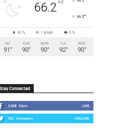
°
66.2
°
F
66.2
°
66.2
43 %
1.8mph
0 %
SAT
SUN
MON
TUE
WED
91
°
90
°
90
°
92
°
90
°
Stay Connected
3,028
Fans
LIKE
552
Followers
FOLLOW