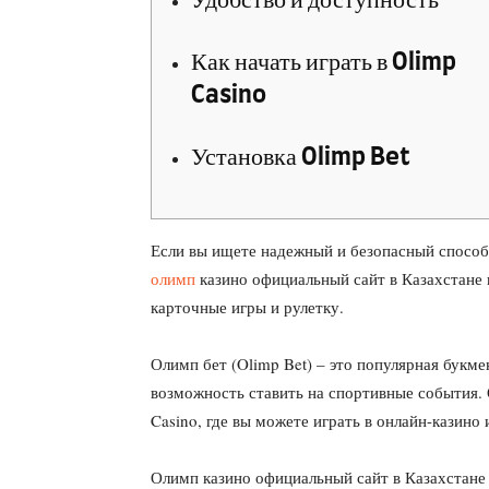
Удобство и доступность
Как начать играть в Olimp
Casino
Установка Olimp Bet
Если вы ищете надежный и безопасный способ и
олимп
казино официальный сайт в Казахстане 
карточные игры и рулетку.
Олимп бет (Olimp Bet) – это популярная букме
возможность ставить на спортивные события. 
Casino, где вы можете играть в онлайн-казино
Олимп казино официальный сайт в Казахстане