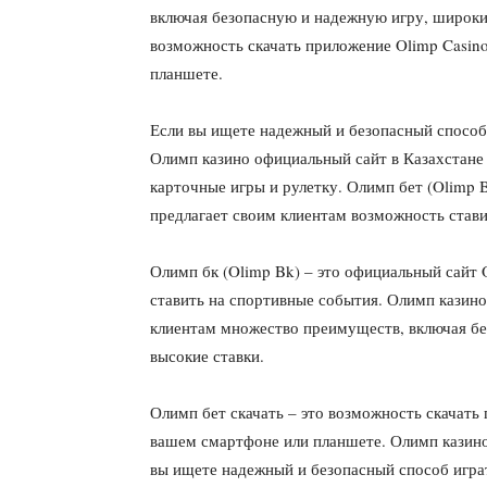
включая безопасную и надежную игру, широкий
возможность скачать приложение Olimp Casino
планшете.
Если вы ищете надежный и безопасный способ и
Олимп казино официальный сайт в Казахстане 
карточные игры и рулетку. Олимп бет (Olimp B
предлагает своим клиентам возможность стави
Олимп бк (Olimp Bk) – это официальный сайт O
ставить на спортивные события. Олимп казино
клиентам множество преимуществ, включая бе
высокие ставки.
Олимп бет скачать – это возможность скачать 
вашем смартфоне или планшете. Олимп казино 
вы ищете надежный и безопасный способ играт