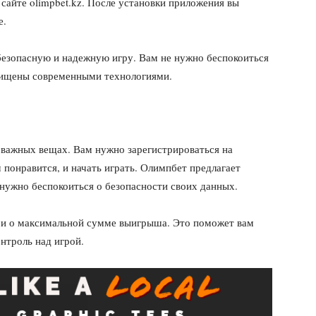
сайте olimpbet.kz. После установки приложения вы
е.
безопасную и надежную игру. Вам не нужно беспокоиться
ащищены современными технологиями.
 важных вещах. Вам нужно зарегистрироваться на
 понравится, и начать играть. Олимпбет предлагает
нужно беспокоиться о безопасности своих данных.
и и о максимальной сумме выигрыша. Это поможет вам
нтроль над игрой.