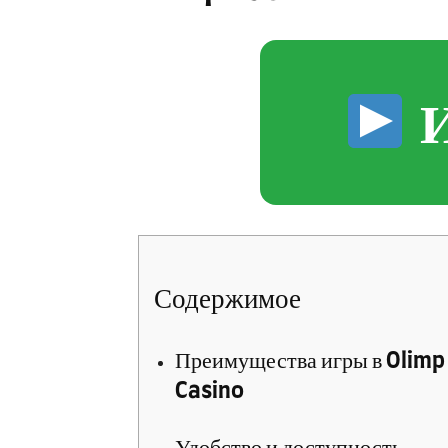
И
Содержимое
Преимущества игры в Olimp
Casino