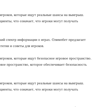
 игроков, которые ищут реальные шансы на выигрыш.
иенты, что означает, что игроки могут получать
кий спектр информации о играх. Олимпбет предлагает
тегии и советы для игроков.
 игроков, которые ищут безопасное игровое пространство.
вое пространство, которое обеспечивает безопасность
 игроков, которые ищут реальные шансы на выигрыш.
иенты, что означает, что игроки могут получать