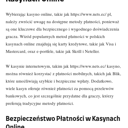
Wybierając kasyno online, takie jak https://www.nets.ec/ pl,
należy zwrócić uwagę na dostępne metody płatności, ponieważ
są one kluczowe dla bezpiecznego i wygodnego doświadczenia
gracza. Wśród popularnych metod płatności w polskich
kasynach online znajdują się karty kredytowe, takie jak Visa i
Mastercard, oraz e-portfele, takie jak Skrill i Neteller.
W kasynie internetowym, takim jak https://www.nets.ec/ kasyno,
można również korzystać z płatności mobilnych, takich jak Blik,
które umożliwiają szybkie i bezpieczne wpłaty. Dodatkowo,
wiele kasyn oferuje również płatności za pomocą przelewów
bankowych, co jest szczególnie przydatne dla graczy, którzy
preferują tradycyjne metody płatności.
Bezpieczeństwo Płatności w Kasynach
Online