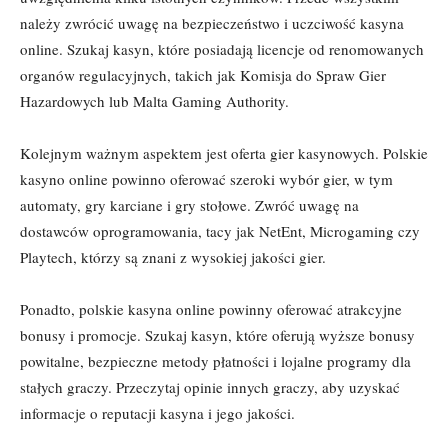
należy zwrócić uwagę na bezpieczeństwo i uczciwość kasyna
online. Szukaj kasyn, które posiadają licencje od renomowanych
organów regulacyjnych, takich jak Komisja do Spraw Gier
Hazardowych lub Malta Gaming Authority.
Kolejnym ważnym aspektem jest oferta gier kasynowych. Polskie
kasyno online powinno oferować szeroki wybór gier, w tym
automaty, gry karciane i gry stołowe. Zwróć uwagę na
dostawców oprogramowania, tacy jak NetEnt, Microgaming czy
Playtech, którzy są znani z wysokiej jakości gier.
Ponadto, polskie kasyna online powinny oferować atrakcyjne
bonusy i promocje. Szukaj kasyn, które oferują wyższe bonusy
powitalne, bezpieczne metody płatności i lojalne programy dla
stałych graczy. Przeczytaj opinie innych graczy, aby uzyskać
informacje o reputacji kasyna i jego jakości.