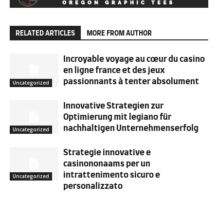
RELATED ARTICLES
MORE FROM AUTHOR
Incroyable voyage au cœur du casino
en ligne france et des jeux
passionnants à tenter absolument
Uncategorized
Innovative Strategien zur
Optimierung mit legiano für
nachhaltigen Unternehmenserfolg
Uncategorized
Strategie innovative e
casinononaams per un
intrattenimento sicuro e
Uncategorized
personalizzato