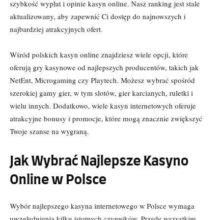
szybkość wypłat i opinie kasyn online. Nasz ranking jest stale
aktualizowany, aby zapewnić Ci dostęp do najnowszych i
najbardziej atrakcyjnych ofert.
Wśród polskich kasyn online znajdziesz wiele opcji, które
oferują gry kasynowe od najlepszych producentów, takich jak
NetEnt, Microgaming czy Playtech. Możesz wybrać spośród
szerokiej gamy gier, w tym slotów, gier karcianych, ruletki i
wielu innych. Dodatkowo, wiele kasyn internetowych oferuje
atrakcyjne bonusy i promocje, które mogą znacznie zwiększyć
Twoje szanse na wygraną.
Jak Wybrać Najlepsze Kasyno
Online w Polsce
Wybór najlepszego kasyna internetowego w Polsce wymaga
uwzględnienia kilku istotnych czynników. Przede wszystkim