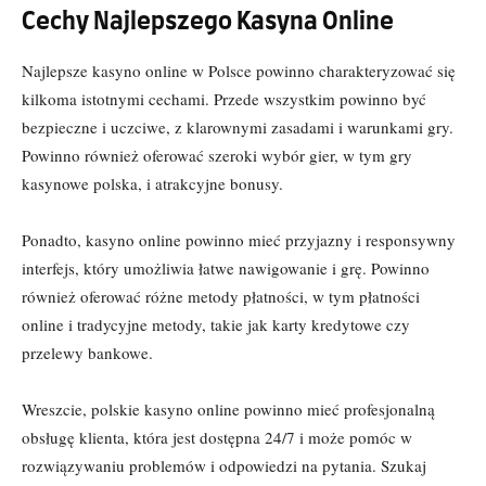
Cechy Najlepszego Kasyna Online
Najlepsze kasyno online w Polsce powinno charakteryzować się
kilkoma istotnymi cechami. Przede wszystkim powinno być
bezpieczne i uczciwe, z klarownymi zasadami i warunkami gry.
Powinno również oferować szeroki wybór gier, w tym gry
kasynowe polska, i atrakcyjne bonusy.
Ponadto, kasyno online powinno mieć przyjazny i responsywny
interfejs, który umożliwia łatwe nawigowanie i grę. Powinno
również oferować różne metody płatności, w tym płatności
online i tradycyjne metody, takie jak karty kredytowe czy
przelewy bankowe.
Wreszcie, polskie kasyno online powinno mieć profesjonalną
obsługę klienta, która jest dostępna 24/7 i może pomóc w
rozwiązywaniu problemów i odpowiedzi na pytania. Szukaj