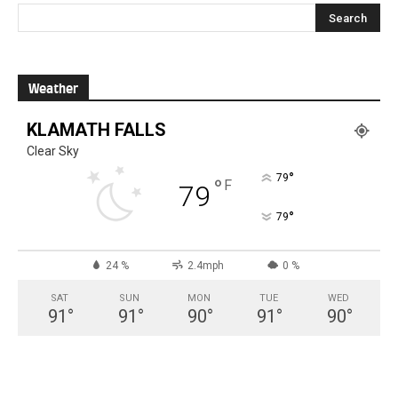
Weather
KLAMATH FALLS
Clear Sky
°
79
°
F
79
°
79
24 %
2.4mph
0 %
SAT
SUN
MON
TUE
WED
91
°
91
°
90
°
91
°
90
°