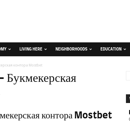
OMY
LIVING HERE
NEIGHBORHOODS
EDUCATION
керская контора Mostbet
– Букмекерская
t
кмекерская контора Mostbet