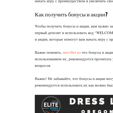
начать игру с преимуществом и увеличить св
Как получить бонусы и акции?
Чтобы получить бонусы и акции, вам нужно за
первый депозит и использовать код “WELCOME
и акции, которые помогут вам начать игру с 
Важно помнить,
мостбет кз
что бонусы и акци
использованием их, рекомендуется прочитать 
вопросов.
Важно! Не забывайте, что бонусы и акции мог
рекомендуется использовать их как можно быс