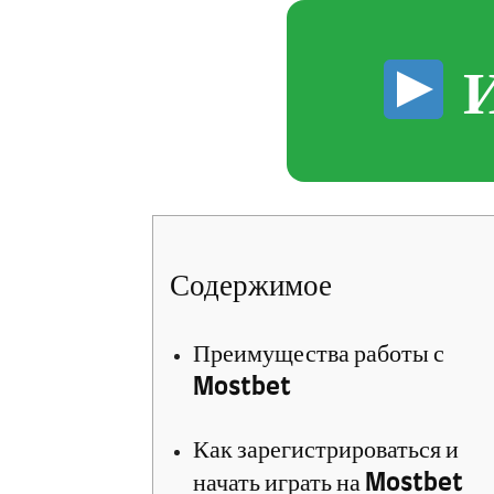
И
Содержимое
Преимущества работы с
Mostbet
Как зарегистрироваться и
начать играть на Mostbet