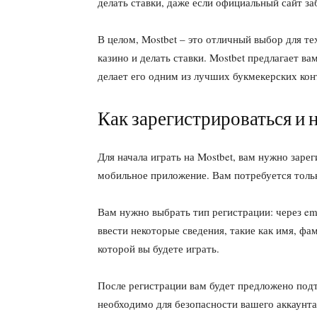
делать ставки, даже если официальный сайт за
В целом, Mostbet – это отличный выбор для те
казино и делать ставки. Mostbet предлагает в
делает его одним из лучших букмекерских кон
Как зарегистрироваться и 
Для начала играть на Mostbet, вам нужно заре
мобильное приложение. Вам потребуется тольк
Вам нужно выбрать тип регистрации: через em
ввести некоторые сведения, такие как имя, фа
которой вы будете играть.
После регистрации вам будет предложено подтв
необходимо для безопасности вашего аккаунта