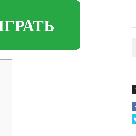
ГРАТЬ