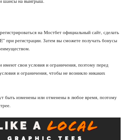
ои шансы на выигрыш.
регистрироваться на Мостбет официальный сайт, сделать
” при регистрации. Затем вы сможете получать бонусы
преимуществом.
и имеют свои условия и ограничения, поэтому перед
условия и ограничения, чтобы не возникло никаких
ут быть изменены или отменены в любое время, поэтому
трее.