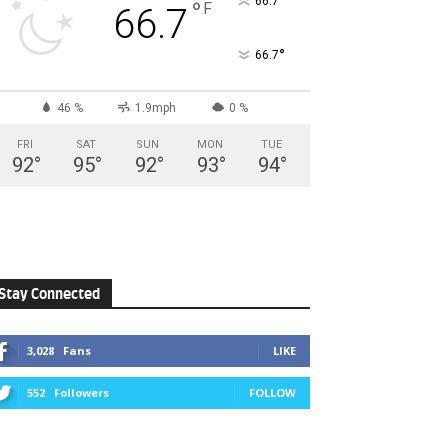
°
66.7
°
F
66.7
°
66.7
46 %
1.9mph
0 %
FRI
SAT
SUN
MON
TUE
92
°
95
°
92
°
93
°
94
°
Stay Connected
3,028
Fans
LIKE
552
Followers
FOLLOW