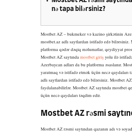
Mostbet AZ rəsmi saytınd
nə tapa bilərsiniz?
Mostbet AZ – bukmeker və kazino şirkətinin Azer
mostbet.az adlı saytlardan istifadə edə bilərsini
platforma qədər dəqiq məlumatlar, qeydiyyat prose
Mostbet AZ saytında
mostbet giriş
yolu ilə istifa
Azerbaycan adları da bu platforma əsaslanır. Most
yaratmaq və istifadə etmək üçün necə qaydaları 
adlı saytlardan istifadə edə bilərsiniz. Mostbet AZ
faydalanabilirlər. Mostbet AZ saytında mostbet qe
üçün necə qaydaları təqdim edir.
Mostbet AZ rəsmi saytın
Mostbet AZ rəsmi saytından qazanın adı və soya