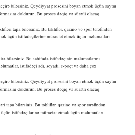
çirə bilərsiniz. Qeydiyyat prosesini bəyan etmək üçün saytın
 formasını doldurun. Bu proses dəqiq və sürətli olacaq.
fləri tapa bilərsiniz. Bu təkliflər, qazino və spor tərəfindən
mək üçün istifadəçilərinə müraciət etmək üçün məlumatları
ə bilərsiniz. Bu səhifədə istifadəçinin məlumatlarını
əlumatlar, istifadəçi adı, soyadı, e-poçt və daha çox.
çirə bilərsiniz. Qeydiyyat prosesini bəyan etmək üçün saytın
 formasını doldurun. Bu proses dəqiq və sürətli olacaq.
i tapa bilərsiniz. Bu təkliflər, qazino və spor tərəfindən
 üçün istifadəçilərinə müraciət etmək üçün məlumatları