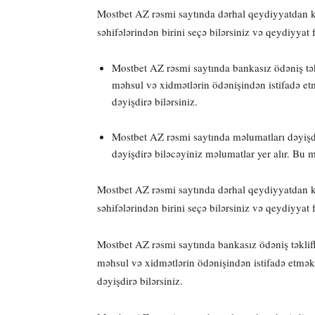
Mostbet AZ rəsmi saytında dərhal qeydiyyatdan ke
səhifələrindən birini seçə bilərsiniz və qeydiyyat
Mostbet AZ rəsmi saytında bankasız ödəniş təkli
məhsul və xidmətlərin ödənişindən istifadə et
dəyişdirə bilərsiniz.
Mostbet AZ rəsmi saytında məlumatları dəyişdir
dəyişdirə biləcəyiniz məlumatlar yer alır. Bu m
Mostbet AZ rəsmi saytında dərhal qeydiyyatdan ke
səhifələrindən birini seçə bilərsiniz və qeydiyyat
Mostbet AZ rəsmi saytında bankasız ödəniş təkliflər
məhsul və xidmətlərin ödənişindən istifadə etmək
dəyişdirə bilərsiniz.