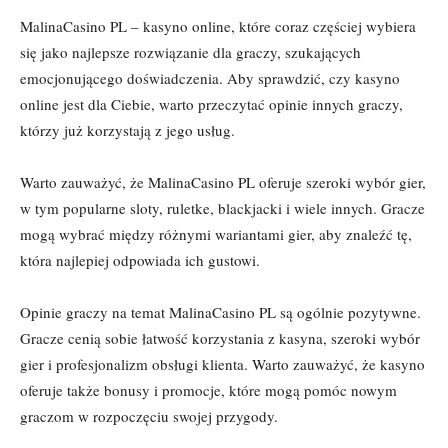
MalinaCasino PL – kasyno online, które coraz częściej wybiera
się jako najlepsze rozwiązanie dla graczy, szukających
emocjonującego doświadczenia. Aby sprawdzić, czy kasyno
online jest dla Ciebie, warto przeczytać opinie innych graczy,
którzy już korzystają z jego usług.
Warto zauważyć, że MalinaCasino PL oferuje szeroki wybór gier,
w tym popularne sloty, ruletke, blackjacki i wiele innych. Gracze
mogą wybrać między różnymi wariantami gier, aby znaleźć tę,
która najlepiej odpowiada ich gustowi.
Opinie graczy na temat MalinaCasino PL są ogólnie pozytywne.
Gracze cenią sobie łatwość korzystania z kasyna, szeroki wybór
gier i profesjonalizm obsługi klienta. Warto zauważyć, że kasyno
oferuje także bonusy i promocje, które mogą pomóc nowym
graczom w rozpoczęciu swojej przygody.