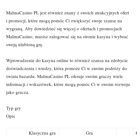
MalinaCasino PL jest również znany z swoich atrakcyjnych ofert
i promocji, które mogą pomóc Ci zwiększyć swoje szanse na
wygraną. Aby dowiedzieć się więcej o ofertach i promocjach
MalinaCasino, musisz zalogować się na stronie kasyna i wybrać
swoją ulubioną grę.
Wprowadzenie do kasyna online to również szansa na zdobycie
doświadczenia i wiedzy, która pomoże Ci w swoim podróży do
świata hazardu. MalinaCasino PL oferuje swoim graczy wiele
informacji i wskazówek, które mogą pomóc Ci w swoim rozwoju
jako gracza.
Typ gry
Opis
Klasyczna gra
Gra