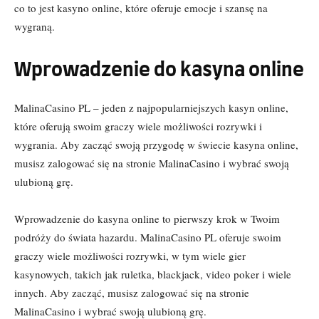
co to jest kasyno online, które oferuje emocje i szansę na
wygraną.
Wprowadzenie do kasyna online
MalinaCasino PL – jeden z najpopularniejszych kasyn online,
które oferują swoim graczy wiele możliwości rozrywki i
wygrania. Aby zacząć swoją przygodę w świecie kasyna online,
musisz zalogować się na stronie MalinaCasino i wybrać swoją
ulubioną grę.
Wprowadzenie do kasyna online to pierwszy krok w Twoim
podróży do świata hazardu. MalinaCasino PL oferuje swoim
graczy wiele możliwości rozrywki, w tym wiele gier
kasynowych, takich jak ruletka, blackjack, video poker i wiele
innych. Aby zacząć, musisz zalogować się na stronie
MalinaCasino i wybrać swoją ulubioną grę.