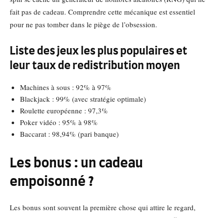
fait pas de cadeau. Comprendre cette mécanique est essentiel
pour ne pas tomber dans le piège de l’obsession.
Liste des jeux les plus populaires et
leur taux de redistribution moyen
Machines à sous : 92% à 97%
Blackjack : 99% (avec stratégie optimale)
Roulette européenne : 97,3%
Poker vidéo : 95% à 98%
Baccarat : 98,94% (pari banque)
Les bonus : un cadeau
empoisonné ?
Les bonus sont souvent la première chose qui attire le regard,