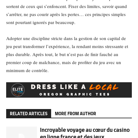
sortent de ceux qui s’enfoncent. Fixer des limites, savoir quand
s’arrêter, ne pas courir après les pertes… ces principes simples
sont pourtant ignorés par beaucoup.
Adopter une discipline stricte dans la gestion de son capital de
jeu peut transformer l’expérience, la rendant moins stressante et
plus durable. Après tout, le but n’est pas de finir fauché au
premier coup de malchance, mais de profiter du jeu avec un
minimum de contrôle.
RELATED ARTICLES
MORE FROM AUTHOR
Incroyable voyage au cœur du casino
en ligne france et des jeux