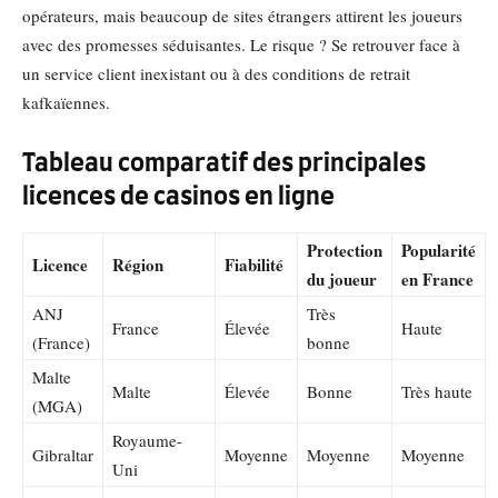
opérateurs, mais beaucoup de sites étrangers attirent les joueurs
avec des promesses séduisantes. Le risque ? Se retrouver face à
un service client inexistant ou à des conditions de retrait
kafkaïennes.
Tableau comparatif des principales
licences de casinos en ligne
Protection
Popularité
Licence
Région
Fiabilité
du joueur
en France
ANJ
Très
France
Élevée
Haute
(France)
bonne
Malte
Malte
Élevée
Bonne
Très haute
(MGA)
Royaume-
Gibraltar
Moyenne
Moyenne
Moyenne
Uni