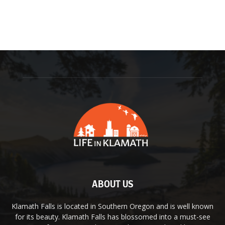
ABOUT US
Klamath Falls is located in Southern Oregon and is well known
for its beauty. Klamath Falls has blossomed into a must-see