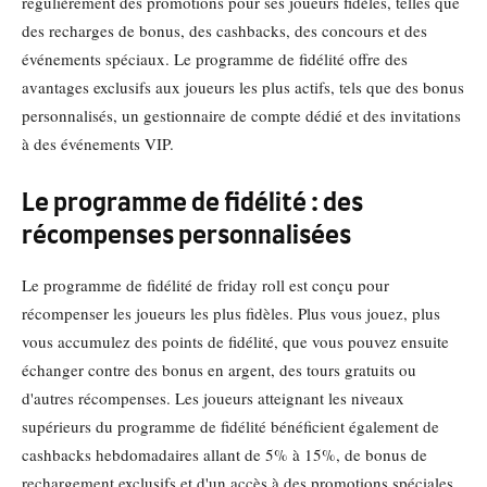
régulièrement des promotions pour ses joueurs fidèles, telles que
des recharges de bonus, des cashbacks, des concours et des
événements spéciaux. Le programme de fidélité offre des
avantages exclusifs aux joueurs les plus actifs, tels que des bonus
personnalisés, un gestionnaire de compte dédié et des invitations
à des événements VIP.
Le programme de fidélité : des
récompenses personnalisées
Le programme de fidélité de friday roll est conçu pour
récompenser les joueurs les plus fidèles. Plus vous jouez, plus
vous accumulez des points de fidélité, que vous pouvez ensuite
échanger contre des bonus en argent, des tours gratuits ou
d'autres récompenses. Les joueurs atteignant les niveaux
supérieurs du programme de fidélité bénéficient également de
cashbacks hebdomadaires allant de 5% à 15%, de bonus de
rechargement exclusifs et d'un accès à des promotions spéciales.