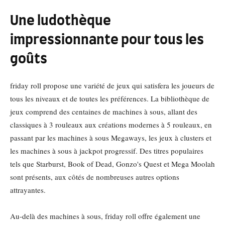
Une ludothèque
impressionnante pour tous les
goûts
friday roll propose une variété de jeux qui satisfera les joueurs de
tous les niveaux et de toutes les préférences. La bibliothèque de
jeux comprend des centaines de machines à sous, allant des
classiques à 3 rouleaux aux créations modernes à 5 rouleaux, en
passant par les machines à sous Megaways, les jeux à clusters et
les machines à sous à jackpot progressif. Des titres populaires
tels que Starburst, Book of Dead, Gonzo's Quest et Mega Moolah
sont présents, aux côtés de nombreuses autres options
attrayantes.
Au-delà des machines à sous, friday roll offre également une