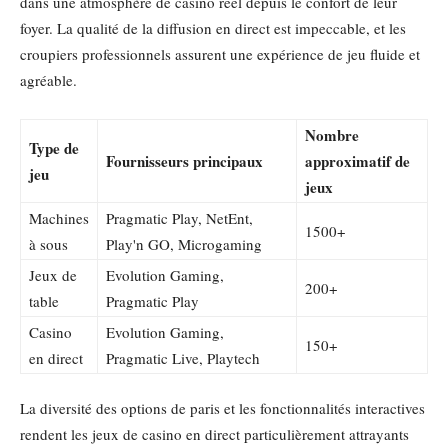
dans une atmosphère de casino réel depuis le confort de leur
foyer. La qualité de la diffusion en direct est impeccable, et les
croupiers professionnels assurent une expérience de jeu fluide et
agréable.
Nombre
Type de
Fournisseurs principaux
approximatif de
jeu
jeux
Machines
Pragmatic Play, NetEnt,
1500+
à sous
Play'n GO, Microgaming
Jeux de
Evolution Gaming,
200+
table
Pragmatic Play
Casino
Evolution Gaming,
150+
en direct
Pragmatic Live, Playtech
La diversité des options de paris et les fonctionnalités interactives
rendent les jeux de casino en direct particulièrement attrayants