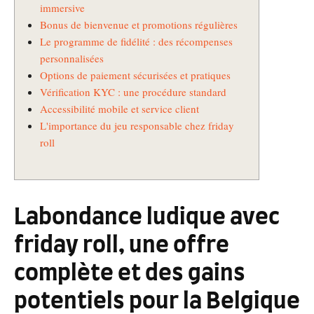
immersive
Bonus de bienvenue et promotions régulières
Le programme de fidélité : des récompenses
personnalisées
Options de paiement sécurisées et pratiques
Vérification KYC : une procédure standard
Accessibilité mobile et service client
L'importance du jeu responsable chez friday
roll
Labondance ludique avec
friday roll, une offre
complète et des gains
potentiels pour la Belgique