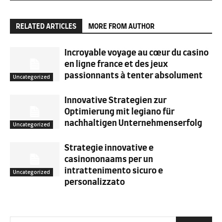
RELATED ARTICLES
MORE FROM AUTHOR
Incroyable voyage au cœur du casino
en ligne france et des jeux
passionnants à tenter absolument
Uncategorized
Innovative Strategien zur
Optimierung mit legiano für
nachhaltigen Unternehmenserfolg
Uncategorized
Strategie innovative e
casinononaams per un
intrattenimento sicuro e
Uncategorized
personalizzato