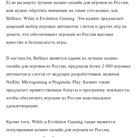
Если вы ищете лучшие казино онлайн для игроков из России,
вам нужно обратить внимание на такие топ-казино, как
BitStarz, Wildz и Evolution Gaming. Эти казино предлагают
широкий выбор игровых автоматов, слотов и других игр на
деньги, что обеспечивает игрокам из России высокое
качество и безопасность игры.
В частности, BitStarz является одним из лучших казино
онлайн для игроков из России, предлагая более 2 000 игровых
автоматов и слотов от ведущих разработчиков, включая
NetEnt, Microgaming и Pragmatic Play. Казино также
предлагает приветственные бонусы и программу лояльности,
чтобы обеспечить игрокам из России максимальное
удовлетворение.
Кроме того, Wildz и Evolution Gaming также являются
популярными казино онлайн для игроков из России,