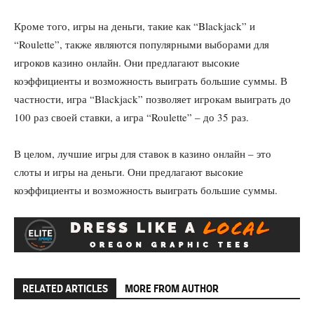
Кроме того, игры на деньги, такие как “Blackjack” и
“Roulette”, также являются популярными выборами для
игроков казино онлайн. Они предлагают высокие
коэффициенты и возможность выиграть большие суммы. В
частности, игра “Blackjack” позволяет игрокам выиграть до
100 раз своей ставки, а игра “Roulette” – до 35 раз.
В целом, лучшие игры для ставок в казино онлайн – это
слоты и игры на деньги. Они предлагают высокие
коэффициенты и возможность выиграть большие суммы.
RELATED ARTICLES
MORE FROM AUTHOR