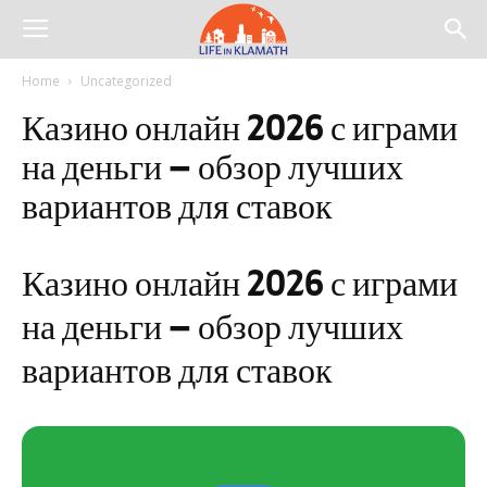
Home
Uncategorized
Казино онлайн 2026 с играми
на деньги – обзор лучших
вариантов для ставок
Казино онлайн 2026 с играми
на деньги – обзор лучших
вариантов для ставок