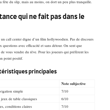
a fête du slip, mais au moins, on dort un peu plus tranquille.
tance qui ne fait pas dans le
 un call center digne d’un film hollywoodien. Pas de discours
 questions avec efficacité et sans détour. On sent que
e de vous vendre du rêve. Pour les joueurs qui préfèrent les
n point positif.
éristiques principales
Note subjective
vigation simple
7/10
jeux de table classiques
6/10
es, conditions claires
7/10