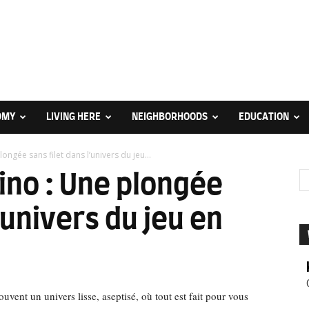
OMY
LIVING HERE
NEIGHBORHOODS
EDUCATION
ongée sans filet dans l’univers du jeu...
ino : Une plongée
’univers du jeu en
vent un univers lisse, aseptisé, où tout est fait pour vous