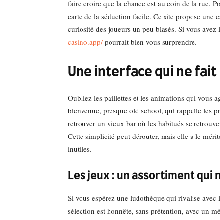
faire croire que la chance est au coin de la rue. 
carte de la séduction facile. Ce site propose une exp
curiosité des joueurs un peu blasés. Si vous ave
casino.app/
pourrait bien vous surprendre.
Une interface qui ne fait
Oubliez les paillettes et les animations qui vous 
bienvenue, presque old school, qui rappelle les 
retrouver un vieux bar où les habitués se retrouve
Cette simplicité peut dérouter, mais elle a le mér
inutiles.
Les jeux : un assortiment qui 
Si vous espérez une ludothèque qui rivalise avec 
sélection est honnête, sans prétention, avec un m