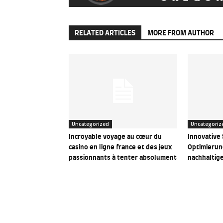
RELATED ARTICLES
MORE FROM AUTHOR
Uncategorized
Uncategoriz
Incroyable voyage au cœur du
Innovative 
casino en ligne france et des jeux
Optimierung
passionnants à tenter absolument
nachhaltig