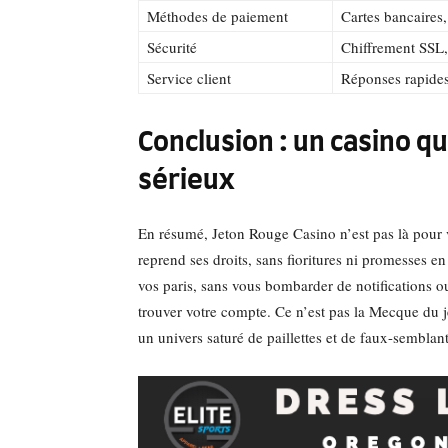
Méthodes de paiement
Cartes bancaires,
Sécurité
Chiffrement SSL,
Service client
Réponses rapides 
Conclusion : un casino qu
sérieux
En résumé, Jeton Rouge Casino n’est pas là pour v
reprend ses droits, sans fioritures ni promesses en 
vos paris, sans vous bombarder de notifications o
trouver votre compte. Ce n’est pas la Mecque du je
un univers saturé de paillettes et de faux-semblant