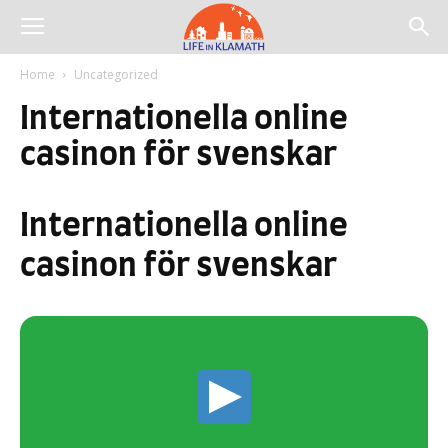
Home
Uncategorized
Internationella online
casinon för svenskar
Internationella online
casinon för svenskar