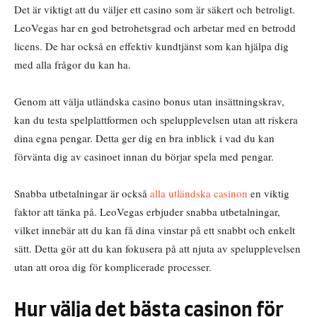
Det är viktigt att du väljer ett casino som är säkert och betroligt.
LeoVegas har en god betrohetsgrad och arbetar med en betrodd
licens. De har också en effektiv kundtjänst som kan hjälpa dig
med alla frågor du kan ha.
Genom att välja utländska casino bonus utan insättningskrav,
kan du testa spelplattformen och spelupplevelsen utan att riskera
dina egna pengar. Detta ger dig en bra inblick i vad du kan
förvänta dig av casinoet innan du börjar spela med pengar.
Snabba utbetalningar är också
alla utländska casinon
en viktig
faktor att tänka på. LeoVegas erbjuder snabba utbetalningar,
vilket innebär att du kan få dina vinstar på ett snabbt och enkelt
sätt. Detta gör att du kan fokusera på att njuta av spelupplevelsen
utan att oroa dig för komplicerade processer.
Hur välja det bästa casinon för