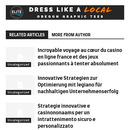
RELATED ARTICLES
MORE FROM AUTHOR
Incroyable voyage au cœur du casino
en ligne france et des jeux
passionnants à tenter absolument
Uncategorized
Innovative Strategien zur
Optimierung mit legiano für
nachhaltigen Unternehmenserfolg
Uncategorized
Strategie innovative e
casinononaams per un
intrattenimento sicuro e
Uncategorized
personalizzato