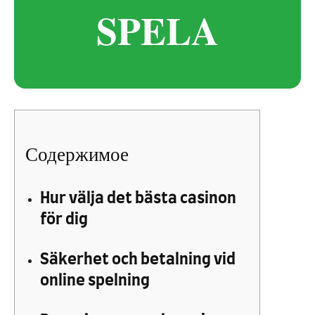
SPELA
Содержимое
Hur välja det bästa casinon
för dig
Säkerhet och betalning vid
online spelning