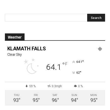
Weather
KLAMATH FALLS
Clear Sky
°
64.1
°
F
64.1
°
62
59 %
0.3mph
0 %
THU
FRI
SAT
SUN
MON
93
°
95
°
96
°
94
°
95
°