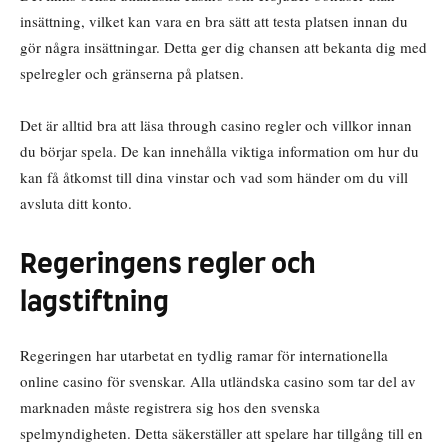
insättning, vilket kan vara en bra sätt att testa platsen innan du
gör några insättningar. Detta ger dig chansen att bekanta dig med
spelregler och gränserna på platsen.
Det är alltid bra att läsa through casino regler och villkor innan
du börjar spela. De kan innehålla viktiga information om hur du
kan få åtkomst till dina vinstar och vad som händer om du vill
avsluta ditt konto.
Regeringens regler och
lagstiftning
Regeringen har utarbetat en tydlig ramar för internationella
online casino för svenskar. Alla utländska casino som tar del av
marknaden måste registrera sig hos den svenska
spelmyndigheten. Detta säkerställer att spelare har tillgång till en