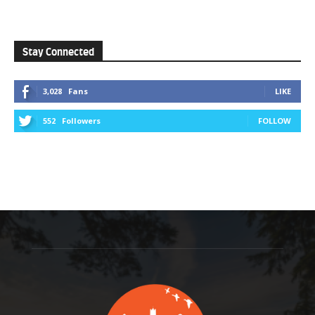
Stay Connected
3,028
Fans
LIKE
552
Followers
FOLLOW