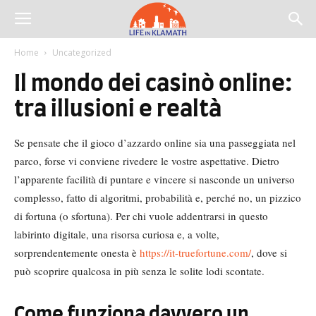
Home
Uncategorized
Il mondo dei casinò online:
tra illusioni e realtà
Se pensate che il gioco d’azzardo online sia una passeggiata nel
parco, forse vi conviene rivedere le vostre aspettative. Dietro
l’apparente facilità di puntare e vincere si nasconde un universo
complesso, fatto di algoritmi, probabilità e, perché no, un pizzico
di fortuna (o sfortuna). Per chi vuole addentrarsi in questo
labirinto digitale, una risorsa curiosa e, a volte,
sorprendentemente onesta è
https://it-truefortune.com/
, dove si
può scoprire qualcosa in più senza le solite lodi scontate.
Come funziona davvero un