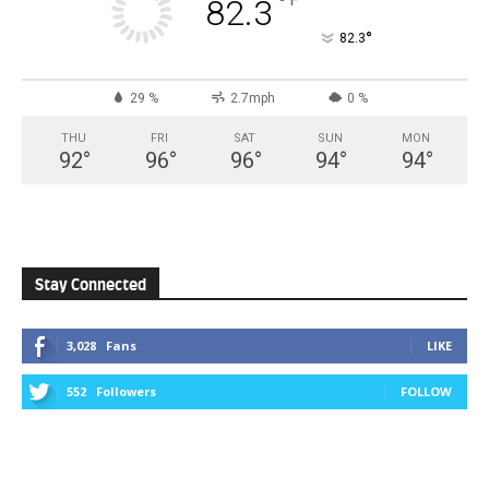
°
82.3
°
82.3
29 %
2.7mph
0 %
THU
FRI
SAT
SUN
MON
92
°
96
°
96
°
94
°
94
°
Stay Connected
3,028
Fans
LIKE
552
Followers
FOLLOW