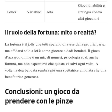
Gioco di abilità e
Poker
Variabile
Alta
strategia contro
altri giocatori
Il ruolo della fortuna: mito o realtà?
La fortuna è il jolly che tutti sperano di avere dalla propria parte,
ma affidarsi solo a lei è come giocare a dadi bendati. Il gioco
d’azzardo online è un mix di numeri, psicologia e, sì, anche
fortuna, ma non aspettatevi che questa vi salvi ogni volta. A
volte, la dea bendata sembra più una spettatrice annoiata che una
benefattrice generosa.
Conclusioni: un gioco da
prendere con le pinze