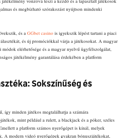
s játékélmény vonzóvá teszi a kezdő és a tapasztalt játékosok
zgalmas és megbízható szórakozást nyújtson mindenki
övekszik, és a
GGbet casino
is igyekszik lépést tartani a piaci
kválasztékát, és új promóciókkal várja a játékosokat. A magyar
si módok elérhetősége és a magyar nyelvű ügyfélszolgálat,
nságos játékélmény garantálása érdekében a platform
asztéka: Sokszínűség és
ű, így minden játékos megtalálhatja a számára
tékok, mint például a rulett, a blackjack és a póker, széles
mellett a platform számos nyerőgépet is kínál, melyek
k. A modern videó nyerőgépek gyakran bónuszjátékokat,