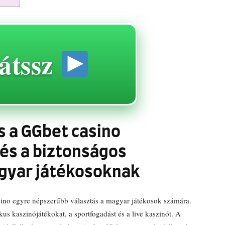
átssz
s a GGbet casino
 és a biztonságos
agyar játékosoknak
ino egyre népszerűbb választás a magyar játékosok számára.
kus kaszinójátékokat, a sportfogadást és a live kaszinót. A