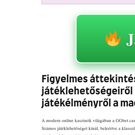
J
Figyelmes áttekinté
játéklehetőségeiről
játékélményről a m
A modern online kaszinók világában a GGbet cas
Számos játéklehetőséget kínál, beleértve a klasszi