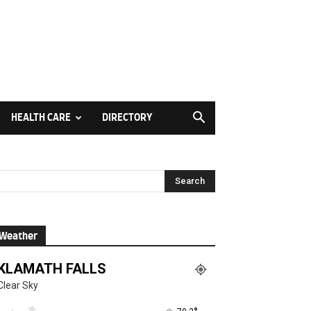
HEALTH CARE
DIRECTORY
Weather
KLAMATH FALLS
Clear Sky