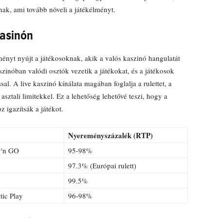
nak, ami tovább növeli a játékélményt.
Casinón
ényt nyújt a játékosoknak, akik a valós kaszinó hangulatát
zinóban valódi osztók vezetik a játékokat, és a játékosok
. A live kaszinó kínálata magában foglalja a rulettet, a
asztali limitekkel. Ez a lehetőség lehetővé teszi, hogy a
 igazítsák a játékot.
Nyereményszázalék (RTP)
y'n GO
95-98%
97.3% (Európai rulett)
99.5%
ic Play
96-98%