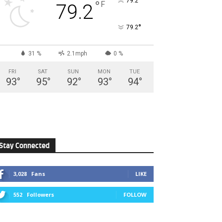
°
79.2
°
F
79.2
°
79.2
31 %
2.1mph
0 %
FRI
SAT
SUN
MON
TUE
93
°
95
°
92
°
93
°
94
°
Stay Connected
3,028
Fans
LIKE
552
Followers
FOLLOW