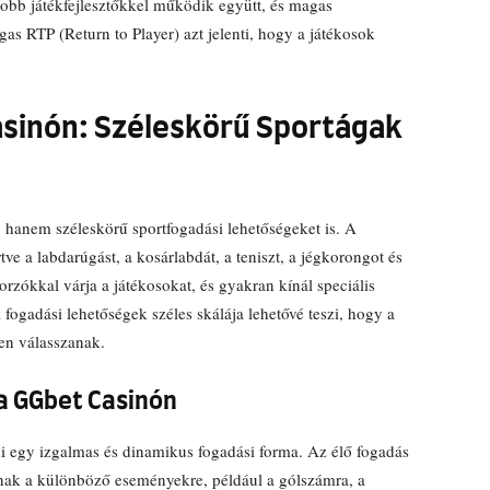
jobb játékfejlesztőkkel működik együtt, és magas
s RTP (Return to Player) azt jelenti, hogy a játékosok
asinón: Széleskörű Sportágak
 hanem széleskörű sportfogadási lehetőségeket is. A
ve a labdarúgást, a kosárlabdát, a teniszt, a jégkorongot és
rzókkal várja a játékosokat, és gyakran kínál speciális
fogadási lehetőségek széles skálája lehetővé teszi, hogy a
en válasszanak.
a GGbet Casinón
mi egy izgalmas és dinamikus fogadási forma. Az élő fogadás
nak a különböző eseményekre, például a gólszámra, a