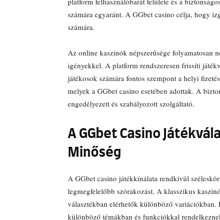
platform felhasználóbarát felülete és a biztonságo
számára egyaránt. A GGbet casino célja, hogy i
számára.
Az online kaszinók népszerűsége folyamatosan n
igényekkel. A platform rendszeresen frissíti játé
játékosok számára fontos szempont a helyi fizeté
melyek a GGbet casino esetében adottak. A bizto
engedélyezett és szabályozott szolgáltató.
A GGbet Casino Játékvál
Minőség
A GGbet casino játékkínálata rendkívül széleskör
legmegfelelőbb szórakozást. A klasszikus kaszinójá
választékban elérhetők különböző variációkban. E
különböző témákban és funkciókkal rendelkezne