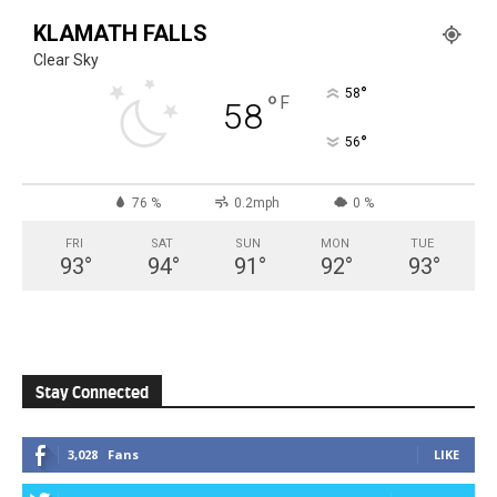
KLAMATH FALLS
Clear Sky
°
58
°
F
58
°
56
76 %
0.2mph
0 %
FRI
SAT
SUN
MON
TUE
93
°
94
°
91
°
92
°
93
°
Stay Connected
3,028
Fans
LIKE