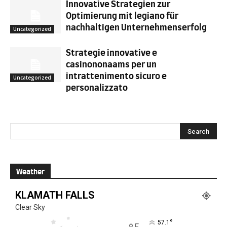
Innovative Strategien zur
Optimierung mit legiano für
nachhaltigen Unternehmenserfolg
Uncategorized
Strategie innovative e
casinononaams per un
intrattenimento sicuro e
Uncategorized
personalizzato
Weather
KLAMATH FALLS
Clear Sky
°
57.1
F