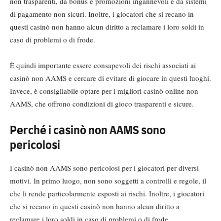
non trasparenti, da bonus e promozioni ingannevoli e da sistemi
di pagamento non sicuri. Inoltre, i giocatori che si recano in
questi casinò non hanno alcun diritto a reclamare i loro soldi in
caso di problemi o di frode.
È quindi importante essere consapevoli dei rischi associati ai
casinò non AAMS e cercare di evitare di giocare in questi luoghi.
Invece, è consigliabile optare per i migliori casinò online non
AAMS, che offrono condizioni di gioco trasparenti e sicure.
Perché i casinò non AAMS sono
pericolosi
I casinò non AAMS sono pericolosi per i giocatori per diversi
motivi. In primo luogo, non sono soggetti a controlli e regole, il
che li rende particolarmente esposti ai rischi. Inoltre, i giocatori
che si recano in questi casinò non hanno alcun diritto a
reclamare i loro soldi in caso di problemi o di frode.