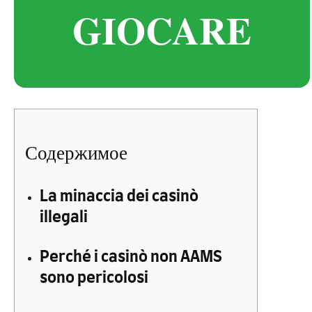
GIOCARE
Содержимое
La minaccia dei casinò
illegali
Perché i casinò non AAMS
sono pericolosi