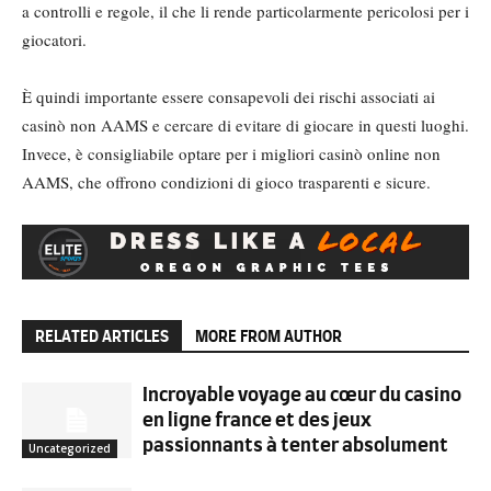
a controlli e regole, il che li rende particolarmente pericolosi per i
giocatori.
È quindi importante essere consapevoli dei rischi associati ai
casinò non AAMS e cercare di evitare di giocare in questi luoghi.
Invece, è consigliabile optare per i migliori casinò online non
AAMS, che offrono condizioni di gioco trasparenti e sicure.
RELATED ARTICLES
MORE FROM AUTHOR
Incroyable voyage au cœur du casino
en ligne france et des jeux
passionnants à tenter absolument
Uncategorized