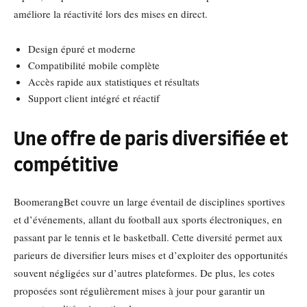
améliore la réactivité lors des mises en direct.
Design épuré et moderne
Compatibilité mobile complète
Accès rapide aux statistiques et résultats
Support client intégré et réactif
Une offre de paris diversifiée et
compétitive
BoomerangBet couvre un large éventail de disciplines sportives
et d’événements, allant du football aux sports électroniques, en
passant par le tennis et le basketball. Cette diversité permet aux
parieurs de diversifier leurs mises et d’exploiter des opportunités
souvent négligées sur d’autres plateformes. De plus, les cotes
proposées sont régulièrement mises à jour pour garantir un