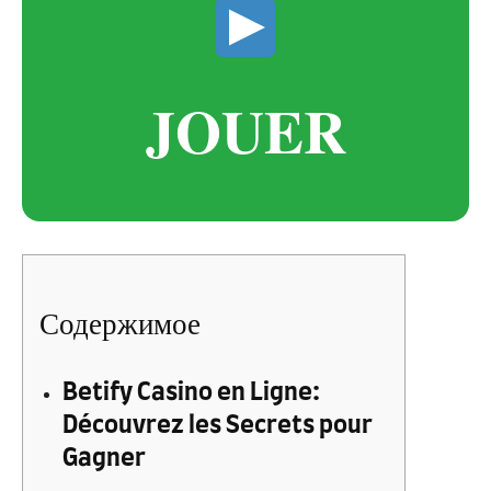
JOUER
Содержимое
Betify Casino en Ligne:
Découvrez les Secrets pour
Gagner