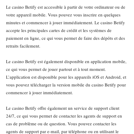
Le casino Betify est accessible à partir de votre ordinateur ou de
votre appareil mobile. Vous pouvez vous inscrire en quelques
minutes et commencer à jouer immédiatement. Le casino Betify
accepte les principales cartes de crédit et les systèmes de
paiement en ligne, ce qui vous permet de faire des dépôts et des
retraits facilement.
Le casino Betify est également disponible en application mobile,
ce qui vous permet de jouer partout et à tout moment.
L’application est disponible pour les appareils iOS et Android, et
vous pouvez télécharger la version mobile du casino Betify pour
commencer à jouer immédiatement.
Le casino Betify offre également un service de support client
24/7, ce qui vous permet de contacter les agents de support en
cas de problème ou de question. Vous pouvez contacter les
agents de support par e-mail, par téléphone ou en utilisant le