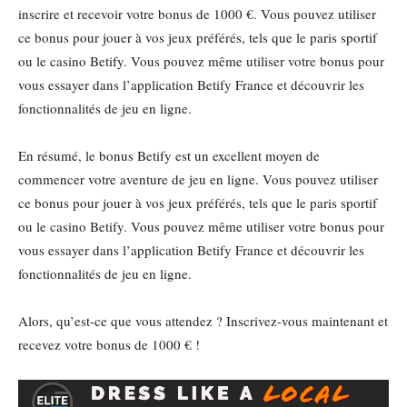
inscrire et recevoir votre bonus de 1000 €. Vous pouvez utiliser
ce bonus pour jouer à vos jeux préférés, tels que le paris sportif
ou le casino Betify. Vous pouvez même utiliser votre bonus pour
vous essayer dans l’application Betify France et découvrir les
fonctionnalités de jeu en ligne.
En résumé, le bonus Betify est un excellent moyen de
commencer votre aventure de jeu en ligne. Vous pouvez utiliser
ce bonus pour jouer à vos jeux préférés, tels que le paris sportif
ou le casino Betify. Vous pouvez même utiliser votre bonus pour
vous essayer dans l’application Betify France et découvrir les
fonctionnalités de jeu en ligne.
Alors, qu’est-ce que vous attendez ? Inscrivez-vous maintenant et
recevez votre bonus de 1000 € !