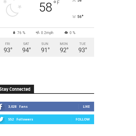
°
58
°
F
58
°
56
76 %
0.2mph
0 %
FRI
SAT
SUN
MON
TUE
93
°
94
°
91
°
92
°
93
°
Stay Connected
3,028
Fans
LIKE
552
Followers
FOLLOW