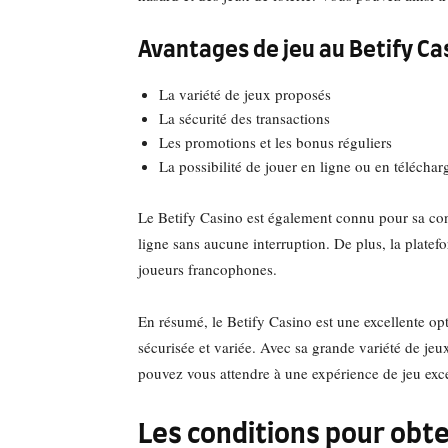
Avantages de jeu au Betify Ca
La variété de jeux proposés
La sécurité des transactions
Les promotions et les bonus réguliers
La possibilité de jouer en ligne ou en télécha
Le Betify Casino est également connu pour sa con
ligne sans aucune interruption. De plus, la platefo
joueurs francophones.
En résumé, le Betify Casino est une excellente op
sécurisée et variée. Avec sa grande variété de jeu
pouvez vous attendre à une expérience de jeu exc
Les conditions pour obte