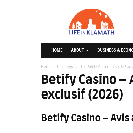
Life
in
Klamath
HOME
ABOUT
BUSINESS & ECON
Home
Uncategorized
Betify Casino – Avis & Bonu
Betify Casino –
exclusif (2026)
Betify Casino – Avis