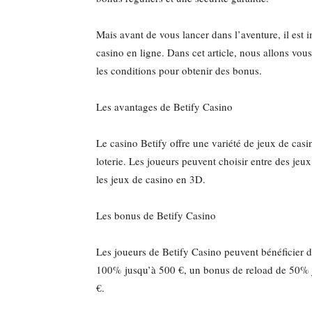
Mais avant de vous lancer dans l’aventure, il est 
casino en ligne. Dans cet article, nous allons vou
les conditions pour obtenir des bonus.
Les avantages de Betify Casino
Le casino Betify offre une variété de jeux de casi
loterie. Les joueurs peuvent choisir entre des jeu
les jeux de casino en 3D.
Les bonus de Betify Casino
Les joueurs de Betify Casino peuvent bénéficier 
100% jusqu’à 500 €, un bonus de reload de 50% 
€.