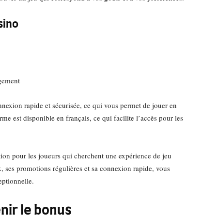
sino
rgement
nexion rapide et sécurisée, ce qui vous permet de jouer en
rme est disponible en français, ce qui facilite l’accès pour les
tion pour les joueurs qui cherchent une expérience de jeu
x, ses promotions régulières et sa connexion rapide, vous
eptionnelle.
nir le bonus