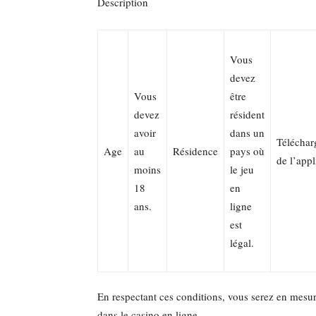
Description
Vous
devez
Vous
être
devez
résident
avoir
dans un
Télécha
Age
au
Résidence
pays où
de l’appl
moins
le jeu
18
en
ans.
ligne
est
légal.
En respectant ces conditions, vous serez en mesu
dans le casino en ligne.