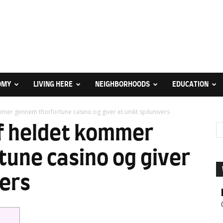
OMY
LIVING HERE
NEIGHBORHOODS
EDUCATION
mer gennem thorfortune casino og giver et unikt spilunivers
f heldet kommer
une casino og giver
vers