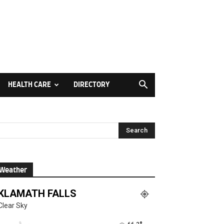
HEALTH CARE
DIRECTORY
Weather
KLAMATH FALLS
Clear Sky