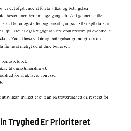
 er det afgørende at forstå vilkår og betingelser.
da det bestemmer, hvor mange gange du skal gennemspille
nster. Der er også ofte begrænsninger på, hvilke spil du kan
r. spil. Det er også vigtigt at være opmærksom på eventuelle
dato. Ved at læse vilkår og betingelser grundigt kan du
du får mest muligt ud af dine bonusser.
 bonusbeløbet.
ikke til omsætningskravet.
skud for at aktivere bonusser.
to.
nusvilkår, hvilket er et tegn på troværdighed og respekt for
in Tryghed Er Prioriteret