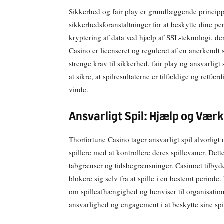
Sikkerhed og fair play er grundlæggende princip
sikkerhedsforanstaltninger for at beskytte dine pe
kryptering af data ved hjælp af SSL-teknologi, der 
Casino er licenseret og reguleret af en anerkendt 
strenge krav til sikkerhed, fair play og ansvarl
at sikre, at spilresultaterne er tilfældige og retfærdi
vinde.
Ansvarligt Spil: Hjælp og Vær
Thorfortune Casino tager ansvarligt spil alvorligt 
spillere med at kontrollere deres spillevaner. Det
tabgrænser og tidsbegrænsninger. Casinoet tilbyde
blokere sig selv fra at spille i en bestemt period
om spilleafhængighed og henviser til organisatione
ansvarlighed og engagement i at beskytte sine spi