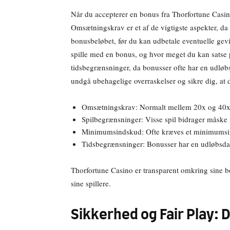
Når du accepterer en bonus fra Thorfortune Casino,
Omsætningskrav er et af de vigtigste aspekter, 
bonusbeløbet, før du kan udbetale eventuelle gevi
spille med en bonus, og hvor meget du kan satse p
tidsbegrænsninger, da bonusser ofte har en udløbs
undgå ubehagelige overraskelser og sikre dig, at 
Omsætningskrav: Normalt mellem 20x og 40x
Spilbegrænsninger: Visse spil bidrager måske 
Minimumsindskud: Ofte kræves et minimumsind
Tidsbegrænsninger: Bonusser har en udløbsda
Thorfortune Casino er transparent omkring sine bo
sine spillere.
Sikkerhed og Fair Play: D