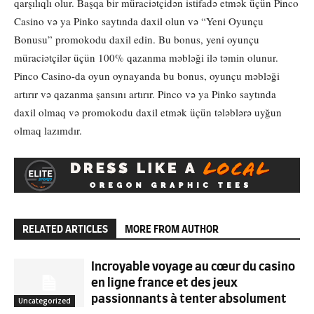
qarşılıqlı olur. Başqa bir müraciətçidən istifadə etmək üçün Pinco
Casino və ya Pinko saytında daxil olun və “Yeni Oyunçu
Bonusu” promokodu daxil edin. Bu bonus, yeni oyunçu
müraciətçilər üçün 100% qazanma məbləği ilə təmin olunur.
Pinco Casino-da oyun oynayanda bu bonus, oyunçu məbləği
artırır və qazanma şansını artırır. Pinco və ya Pinko saytında
daxil olmaq və promokodu daxil etmək üçün tələblərə uyğun
olmaq lazımdır.
RELATED ARTICLES
MORE FROM AUTHOR
Incroyable voyage au cœur du casino
en ligne france et des jeux
passionnants à tenter absolument
Uncategorized