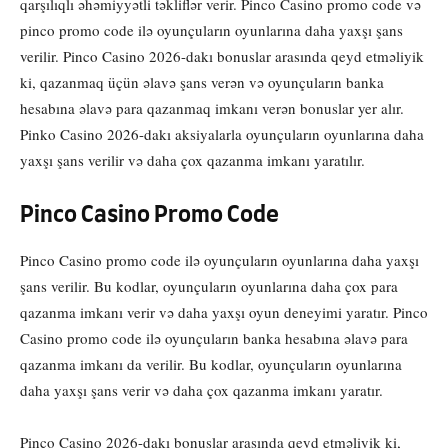
qarşılıqlı əhəmiyyətli təkliflər verir. Pinco Casino promo code və
pinco promo code ilə oyunçuların oyunlarına daha yaxşı şans
verilir. Pinco Casino 2026-dakı bonuslar arasında qeyd etməliyik
ki, qazanmaq üçün əlavə şans verən və oyunçuların banka
hesabına əlavə para qazanmaq imkanı verən bonuslar yer alır.
Pinko Casino 2026-dakı aksiyalarla oyunçuların oyunlarına daha
yaxşı şans verilir və daha çox qazanma imkanı yaratılır.
Pinco Casino Promo Code
Pinco Casino promo code ilə oyunçuların oyunlarına daha yaxşı
şans verilir. Bu kodlar, oyunçuların oyunlarına daha çox para
qazanma imkanı verir və daha yaxşı oyun deneyimi yaratır. Pinco
Casino promo code ilə oyunçuların banka hesabına əlavə para
qazanma imkanı da verilir. Bu kodlar, oyunçuların oyunlarına
daha yaxşı şans verir və daha çox qazanma imkanı yaratır.
Pinco Casino 2026-dakı bonuslar arasında qeyd etməliyik ki,