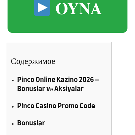
OYNA
Содержимое
Pinco Online Kazino 2026 –
Bonuslar və Aksiyalar
Pinco Casino Promo Code
Bonuslar