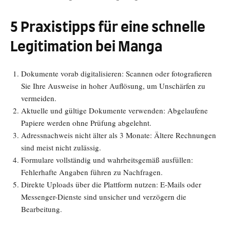
5 Praxistipps für eine schnelle
Legitimation bei Manga
Dokumente vorab digitalisieren: Scannen oder fotografieren
Sie Ihre Ausweise in hoher Auflösung, um Unschärfen zu
vermeiden.
Aktuelle und gültige Dokumente verwenden: Abgelaufene
Papiere werden ohne Prüfung abgelehnt.
Adressnachweis nicht älter als 3 Monate: Ältere Rechnungen
sind meist nicht zulässig.
Formulare vollständig und wahrheitsgemäß ausfüllen:
Fehlerhafte Angaben führen zu Nachfragen.
Direkte Uploads über die Plattform nutzen: E-Mails oder
Messenger-Dienste sind unsicher und verzögern die
Bearbeitung.