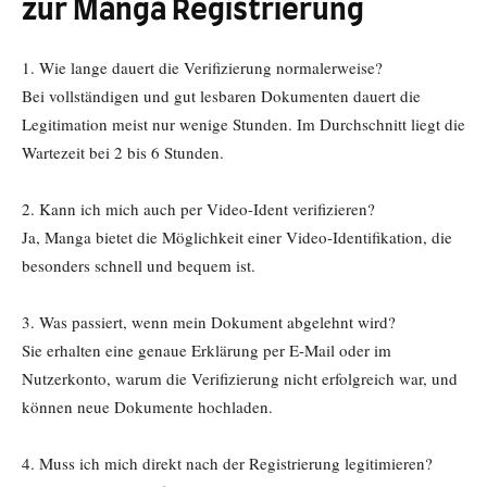
zur Manga Registrierung
1. Wie lange dauert die Verifizierung normalerweise?
Bei vollständigen und gut lesbaren Dokumenten dauert die
Legitimation meist nur wenige Stunden. Im Durchschnitt liegt die
Wartezeit bei 2 bis 6 Stunden.
2. Kann ich mich auch per Video-Ident verifizieren?
Ja, Manga bietet die Möglichkeit einer Video-Identifikation, die
besonders schnell und bequem ist.
3. Was passiert, wenn mein Dokument abgelehnt wird?
Sie erhalten eine genaue Erklärung per E-Mail oder im
Nutzerkonto, warum die Verifizierung nicht erfolgreich war, und
können neue Dokumente hochladen.
4. Muss ich mich direkt nach der Registrierung legitimieren?