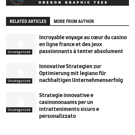
RELATED ARTICLES
MORE FROM AUTHOR
Incroyable voyage au cœur du casino
en ligne france et des jeux
passionnants à tenter absolument
Uncategorized
Innovative Strategien zur
Optimierung mit legiano für
nachhaltigen Unternehmenserfolg
Uncategorized
Strategie innovative e
casinononaams per un
intrattenimento sicuro e
Uncategorized
personalizzato