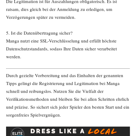
Die Legitimation ist für Auszahlungen obligatorisch. Es ist
ratsam, dies gleich bei der Anmeldung zu erledigen, um
Verzögerungen später zu vermeiden.
5. Ist die Datenübertragung sicher?
Manga nutzt eine SSL-Verschlüsselung und erfüllt höchste
Datenschutzstandards, sodass Ihre Daten sicher verarbeitet
werden.
Durch gezielte Vorbereitung und das Einhalten der genannten
Tipps gelingt die Registrierung und Legitimation bei Manga
schnell und reibungslos. Nutzen Sie die Vielfalt der
Verifikationsmethoden und bleiben Sie bei allen Schritten ehrlich
und präzise. So sichert sich jeder Spieler den besten Start und ein
sorgenfreies Spielvergnügen.