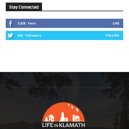
Stay Connected
3,028
Fans
LIKE
552
Followers
FOLLOW