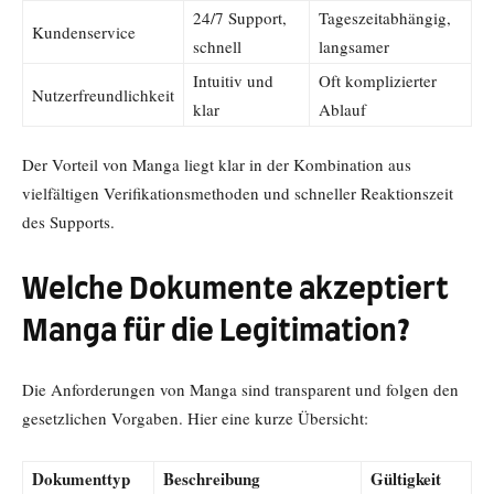
24/7 Support,
Tageszeitabhängig,
Kundenservice
schnell
langsamer
Intuitiv und
Oft komplizierter
Nutzerfreundlichkeit
klar
Ablauf
Der Vorteil von Manga liegt klar in der Kombination aus
vielfältigen Verifikationsmethoden und schneller Reaktionszeit
des Supports.
Welche Dokumente akzeptiert
Manga für die Legitimation?
Die Anforderungen von Manga sind transparent und folgen den
gesetzlichen Vorgaben. Hier eine kurze Übersicht:
Dokumenttyp
Beschreibung
Gültigkeit