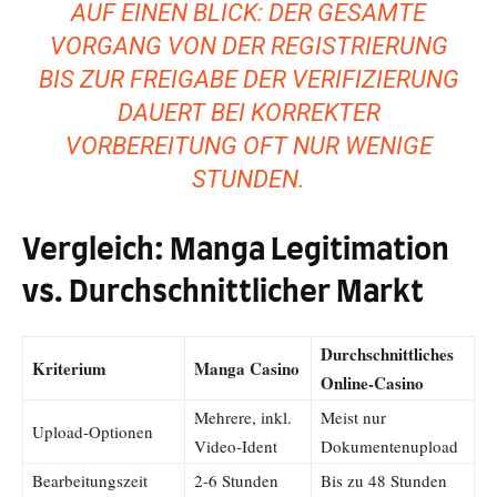
AUF EINEN BLICK: DER GESAMTE
VORGANG VON DER REGISTRIERUNG
BIS ZUR FREIGABE DER VERIFIZIERUNG
DAUERT BEI KORREKTER
VORBEREITUNG OFT NUR WENIGE
STUNDEN.
Vergleich: Manga Legitimation
vs. Durchschnittlicher Markt
Durchschnittliches
Kriterium
Manga Casino
Online-Casino
Mehrere, inkl.
Meist nur
Upload-Optionen
Video-Ident
Dokumentenupload
Bearbeitungszeit
2-6 Stunden
Bis zu 48 Stunden