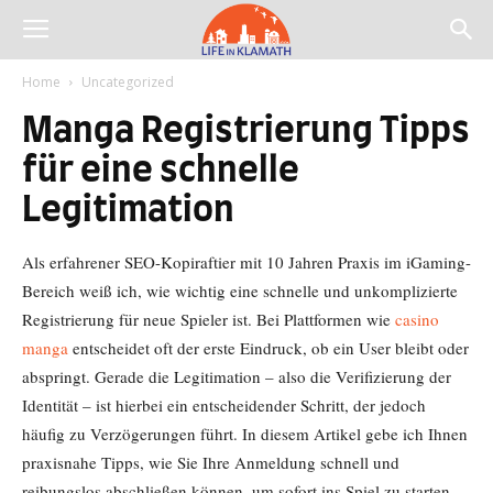
Home
Uncategorized
Manga Registrierung Tipps
für eine schnelle
Legitimation
Als erfahrener SEO-Kopiraftier mit 10 Jahren Praxis im iGaming-
Bereich weiß ich, wie wichtig eine schnelle und unkomplizierte
Registrierung für neue Spieler ist. Bei Plattformen wie
casino
manga
entscheidet oft der erste Eindruck, ob ein User bleibt oder
abspringt. Gerade die Legitimation – also die Verifizierung der
Identität – ist hierbei ein entscheidender Schritt, der jedoch
häufig zu Verzögerungen führt. In diesem Artikel gebe ich Ihnen
praxisnahe Tipps, wie Sie Ihre Anmeldung schnell und
reibungslos abschließen können, um sofort ins Spiel zu starten.