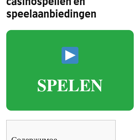
casinospellen en
speelaanbiedingen
SPELEN