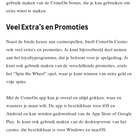
gebruik maken van de ComeOn bonus, die je kan gebruiken om
extra winst te maken.
Veel Extra’s en Promoties
Naast de brede keuze aan casinospellen, biedt ComeOn Casino
ook veel extra’s en promoties. Je kunt bijvoorbeeld deel nemen
aan het loyaltyprogramma, dat je beloont voor je spelgedrag. Je
kunt ook gebruik maken van de verschillende promoties, zoals
het “Spin the Wheel”-spel, waar je kunt winnen van extra geld en
vrije spins.
Met de ComeOn app kan je overal en altijd gokken, waar en
wanneer je maar wilt. De app is beschikbaar voor iOS en
Android en kan worden gedownload van de App Store of Google
Play. Je kunt ook gebruik maken van de desktopversie van het
casino, die beschikbaar is voor Windows en macOS.