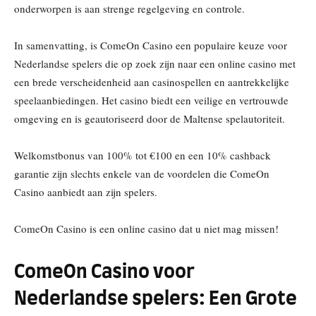
onderworpen is aan strenge regelgeving en controle.
In samenvatting, is ComeOn Casino een populaire keuze voor
Nederlandse spelers die op zoek zijn naar een online casino met
een brede verscheidenheid aan casinospellen en aantrekkelijke
speelaanbiedingen. Het casino biedt een veilige en vertrouwde
omgeving en is geautoriseerd door de Maltense spelautoriteit.
Welkomstbonus van 100% tot €100 en een 10% cashback
garantie zijn slechts enkele van de voordelen die ComeOn
Casino aanbiedt aan zijn spelers.
ComeOn Casino is een online casino dat u niet mag missen!
ComeOn Casino voor
Nederlandse spelers: Een Grote