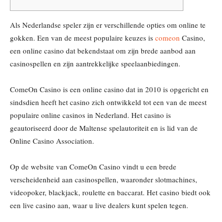
Als Nederlandse speler zijn er verschillende opties om online te
gokken. Een van de meest populaire keuzes is
comeon
Casino,
een online casino dat bekendstaat om zijn brede aanbod aan
casinospellen en zijn aantrekkelijke speelaanbiedingen.
ComeOn Casino is een online casino dat in 2010 is opgericht en
sindsdien heeft het casino zich ontwikkeld tot een van de meest
populaire online casinos in Nederland. Het casino is
geautoriseerd door de Maltense spelautoriteit en is lid van de
Online Casino Association.
Op de website van ComeOn Casino vindt u een brede
verscheidenheid aan casinospellen, waaronder slotmachines,
videopoker, blackjack, roulette en baccarat. Het casino biedt ook
een live casino aan, waar u live dealers kunt spelen tegen.